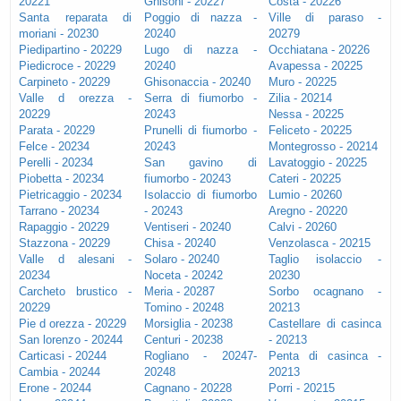
20221
Ghisoni - 20227
Costa - 20226
Santa reparata di
Poggio di nazza -
Ville di paraso -
moriani - 20230
20240
20279
Piedipartino - 20229
Lugo di nazza -
Occhiatana - 20226
Piedicroce - 20229
20240
Avapessa - 20225
Carpineto - 20229
Ghisonaccia - 20240
Muro - 20225
Valle d orezza -
Serra di fiumorbo -
Zilia - 20214
20229
20243
Nessa - 20225
Parata - 20229
Prunelli di fiumorbo -
Feliceto - 20225
Felce - 20234
20243
Montegrosso - 20214
Perelli - 20234
San gavino di
Lavatoggio - 20225
Piobetta - 20234
fiumorbo - 20243
Cateri - 20225
Pietricaggio - 20234
Isolaccio di fiumorbo
Lumio - 20260
Tarrano - 20234
- 20243
Aregno - 20220
Rapaggio - 20229
Ventiseri - 20240
Calvi - 20260
Stazzona - 20229
Chisa - 20240
Venzolasca - 20215
Valle d alesani -
Solaro - 20240
Taglio isolaccio -
20234
Noceta - 20242
20230
Carcheto brustico -
Meria - 20287
Sorbo ocagnano -
20229
Tomino - 20248
20213
Pie d orezza - 20229
Morsiglia - 20238
Castellare di casinca
San lorenzo - 20244
Centuri - 20238
- 20213
Carticasi - 20244
Rogliano - 20247-
Penta di casinca -
Cambia - 20244
20248
20213
Erone - 20244
Cagnano - 20228
Porri - 20215