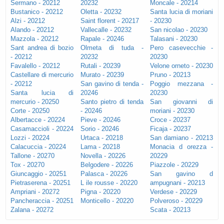
Sermano - 20212
20232
Moncale - 20214
Bustanico - 20212
Oletta - 20232
Santa lucia di moriani
Alzi - 20212
Saint florent - 20217
- 20230
Alando - 20212
Vallecalle - 20232
San nicolao - 20230
Mazzola - 20212
Rapale - 20246
Talasani - 20230
Sant andrea di bozio
Olmeta di tuda -
Pero casevecchie -
- 20212
20232
20230
Favalello - 20212
Rutali - 20239
Velone orneto - 20230
Castellare di mercurio
Murato - 20239
Pruno - 20213
- 20212
San gavino di tenda -
Poggio mezzana -
Santa lucia di
20246
20230
mercurio - 20250
Santo pietro di tenda
San giovanni di
Corte - 20250
- 20246
moriani - 20230
Albertacce - 20224
Pieve - 20246
Croce - 20237
Casamaccioli - 20224
Sorio - 20246
Ficaja - 20237
Lozzi - 20224
Urtaca - 20218
San damiano - 20213
Calacuccia - 20224
Lama - 20218
Monacia d orezza -
Tallone - 20270
Novella - 20226
20229
Tox - 20270
Belgodere - 20226
Piazzole - 20229
Giuncaggio - 20251
Palasca - 20226
San gavino d
Pietraserena - 20251
L ile rousse - 20220
ampugnani - 20213
Ampriani - 20272
Pigna - 20220
Verdese - 20229
Pancheraccia - 20251
Monticello - 20220
Polveroso - 20229
Zalana - 20272
Scata - 20213