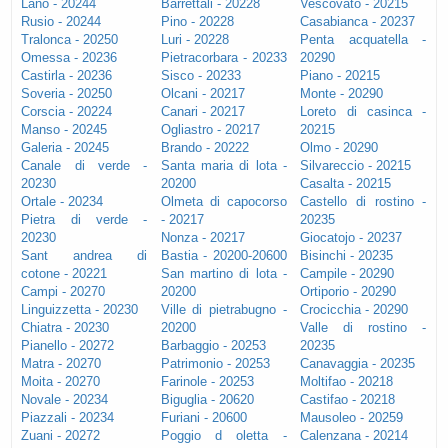
Lano - 20244
Barrettali - 20228
Vescovato - 20215
Rusio - 20244
Pino - 20228
Casabianca - 20237
Tralonca - 20250
Luri - 20228
Penta acquatella -
Omessa - 20236
Pietracorbara - 20233
20290
Castirla - 20236
Sisco - 20233
Piano - 20215
Soveria - 20250
Olcani - 20217
Monte - 20290
Corscia - 20224
Canari - 20217
Loreto di casinca -
Manso - 20245
Ogliastro - 20217
20215
Galeria - 20245
Brando - 20222
Olmo - 20290
Canale di verde -
Santa maria di lota -
Silvareccio - 20215
20230
20200
Casalta - 20215
Ortale - 20234
Olmeta di capocorso
Castello di rostino -
Pietra di verde -
- 20217
20235
20230
Nonza - 20217
Giocatojo - 20237
Sant andrea di
Bastia - 20200-20600
Bisinchi - 20235
cotone - 20221
San martino di lota -
Campile - 20290
Campi - 20270
20200
Ortiporio - 20290
Linguizzetta - 20230
Ville di pietrabugno -
Crocicchia - 20290
Chiatra - 20230
20200
Valle di rostino -
Pianello - 20272
Barbaggio - 20253
20235
Matra - 20270
Patrimonio - 20253
Canavaggia - 20235
Moita - 20270
Farinole - 20253
Moltifao - 20218
Novale - 20234
Biguglia - 20620
Castifao - 20218
Piazzali - 20234
Furiani - 20600
Mausoleo - 20259
Zuani - 20272
Poggio d oletta -
Calenzana - 20214