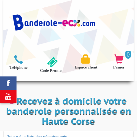
0



Espace client
Panier
Téléphone
Code Promo


Recevez à domicile votre
banderole personnalisée en
Haute Corse
Retour à la liste des départements