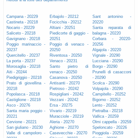
Campana - 20229
Erbajolo - 20212
Sant antonino -
Castineta - 20218
Focicchia - 20212
20220
Nocario - 20229
Altiani - 20251
Santa reparata di
Saliceto - 20218
Piedicorte di gaggio -
balagna - 20220
Gavignano - 20218
20251
Corbara - 20220-
Poggio marinaccio -
Poggio di venaco -
20256
20237
20250
Algajola - 20220
Quercitello - 20237
Riventosa - 20250
Vignale - 20290
La porta - 20237
Venaco - 20231
Lucciana - 20290
Morosaglia - 20218
Santo pietro di
Borgo - 20290
Aiti - 20244
venaco - 20250
Prunelli di casacconi
Piedigriggio - 20218
Casanova - 20250
- 20290
Prato di giovellina -
Antisanti - 20270
Scolca - 20290
20218
Pietroso - 20242
Volpajola - 20290
Popolasca - 20218
Rospigliani - 20242
Campitello - 20252
Castiglione - 20218
Vezzani - 20242
Bigorno - 20252
Asco - 20276
Ersa - 20275
Lento - 20252
Santa maria poggio -
Vivario - 20219
Pietralba - 20218
20221
Muracciole - 20219
Vallica - 20259
Cervione - 20221
Aleria - 20270
Olmi cappella - 20259
San giuliano - 20230
Aghione - 20270
Speloncato - 20226
Valle di campoloro -
Casevecchie - 20270
Pioggiola - 20259