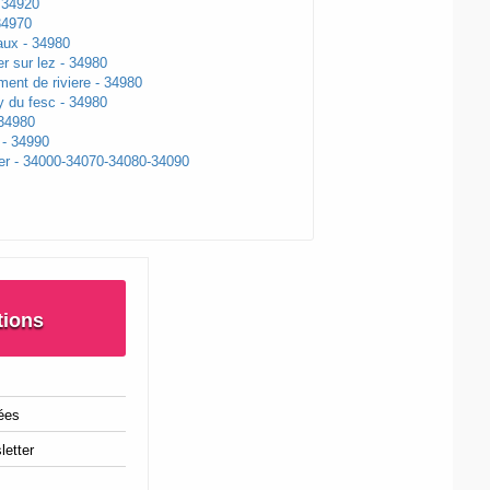
 34920
34970
aux - 34980
er sur lez - 34980
ment de riviere - 34980
y du fesc - 34980
 34980
 - 34990
ier - 34000-34070-34080-34090
tions
ées
letter