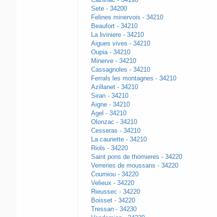
Sete - 34200
Felines minervois - 34210
Beaufort - 34210
La liviniere - 34210
Aigues vives - 34210
Oupia - 34210
Minerve - 34210
Cassagnoles - 34210
Ferrals les montagnes - 34210
Azillanet - 34210
Siran - 34210
Aigne - 34210
Agel - 34210
Olonzac - 34210
Cesseras - 34210
La caunette - 34210
Riols - 34220
Saint pons de thomieres - 34220
Verreries de moussans - 34220
Courniou - 34220
Velieux - 34220
Rieussec - 34220
Boisset - 34220
Tressan - 34230