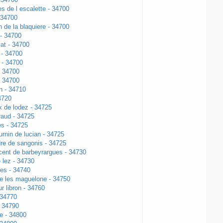
es de l escalette - 34700
 34700
n de la blaquiere - 34700
 - 34700
vat - 34700
- 34700
 - 34700
- 34700
- 34700
n - 34710
4720
ix de lodez - 34725
raud - 34725
es - 34725
urnin de lucian - 34725
dre de sangonis - 34725
cent de barbeyrargues - 34730
 lez - 34730
es - 34740
ve les maguelone - 34750
r libron - 34760
 34770
- 34790
e - 34800