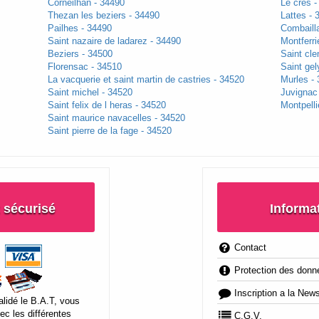
Corneilhan - 34490
Le cres -
Thezan les beziers - 34490
Lattes - 
Pailhes - 34490
Combaill
Saint nazaire de ladarez - 34490
Montferri
Beziers - 34500
Saint cle
Florensac - 34510
Saint gel
La vacquerie et saint martin de castries - 34520
Murles -
Saint michel - 34520
Juvignac
Saint felix de l heras - 34520
Montpell
Saint maurice navacelles - 34520
Saint pierre de la fage - 34520
 sécurisé
Informa
Contact
Protection des donn
Inscription a la News
lidé le B.A.T, vous
ec les différentes
C.G.V.