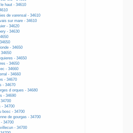
le haut - 34610
34610
ies de varensal - 34610
vais sur mare - 34610
ier - 34620
bery - 34630
34650
 34650
onde - 34650
- 34650
lquieres - 34650
res - 34650
ec - 34660
rral - 34660
es - 34670
s - 34670
orges d orques - 34680
s - 34690
 34700
s - 34700
u bosc - 34700
enne de gourgas - 34700
 - 34700
villecun - 34700
 34700