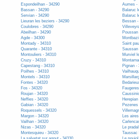
Espondeilhan - 34290
Aumes -
Bassan - 34290
Balaruc l
Servian - 34290
Balaruc l
Lieuran les beziers - 34290
Bessan -
Coulobres - 34290
Villeveyr
Abeilhan - 34290
Poussan 
Agde - 34300
Montbazi
Montady - 34310
Saint pau
Quarante - 34310
Saussan 
Montouliers - 34310
Murviel l
Cruzy - 34310
Montarna
Capestang - 34310
Pignan -
Poilhes - 34310
Vailhauq
Montels - 34310
Marsillar
Fontes - 34320
Bedarieu
Fos - 34320
Faugeres
Roujan - 34320
Caussinio
Neffies - 34320
Herepian
Gabian - 34320
Pezenes 
Roquessels - 34320
Villemagn
Margon - 34320
Les aires
Vailhan - 34320
Carlencas
Nizas - 34320
Le pradal
Montesquieu - 34320
Taussac l
La salvetat sur agout - 34330
Le poujol