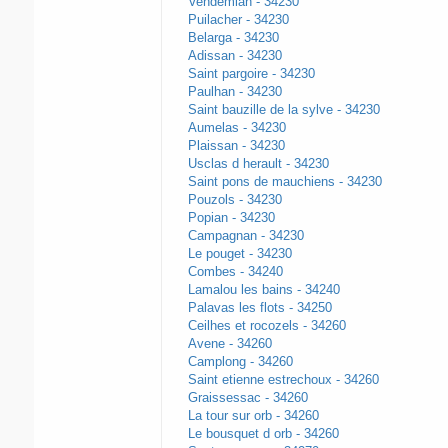
Vendemian - 34230
Puilacher - 34230
Belarga - 34230
Adissan - 34230
Saint pargoire - 34230
Paulhan - 34230
Saint bauzille de la sylve - 34230
Aumelas - 34230
Plaissan - 34230
Usclas d herault - 34230
Saint pons de mauchiens - 34230
Pouzols - 34230
Popian - 34230
Campagnan - 34230
Le pouget - 34230
Combes - 34240
Lamalou les bains - 34240
Palavas les flots - 34250
Ceilhes et rocozels - 34260
Avene - 34260
Camplong - 34260
Saint etienne estrechoux - 34260
Graissessac - 34260
La tour sur orb - 34260
Le bousquet d orb - 34260