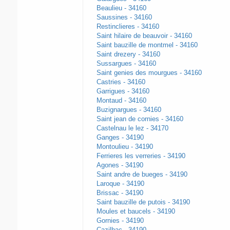
Beaulieu - 34160
Saussines - 34160
Restinclieres - 34160
Saint hilaire de beauvoir - 34160
Saint bauzille de montmel - 34160
Saint drezery - 34160
Sussargues - 34160
Saint genies des mourgues - 34160
Castries - 34160
Garrigues - 34160
Montaud - 34160
Buzignargues - 34160
Saint jean de cornies - 34160
Castelnau le lez - 34170
Ganges - 34190
Montoulieu - 34190
Ferrieres les verreries - 34190
Agones - 34190
Saint andre de bueges - 34190
Laroque - 34190
Brissac - 34190
Saint bauzille de putois - 34190
Moules et baucels - 34190
Gornies - 34190
Cazilhac - 34190