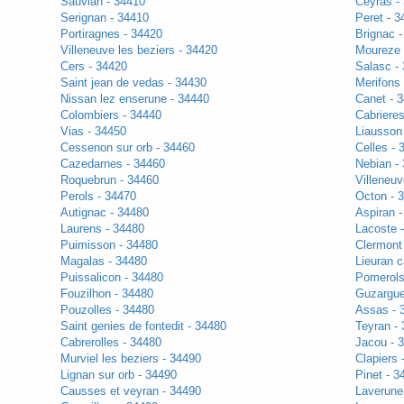
Sauvian - 34410
Ceyras -
Serignan - 34410
Peret - 3
Portiragnes - 34420
Brignac 
Villeneuve les beziers - 34420
Moureze 
Cers - 34420
Salasc -
Saint jean de vedas - 34430
Merifons
Nissan lez enserune - 34440
Canet - 
Colombiers - 34440
Cabrieres
Vias - 34450
Liausson
Cessenon sur orb - 34460
Celles - 
Cazedarnes - 34460
Nebian -
Roquebrun - 34460
Villeneuv
Perols - 34470
Octon - 
Autignac - 34480
Aspiran 
Laurens - 34480
Lacoste 
Puimisson - 34480
Clermont 
Magalas - 34480
Lieuran c
Puissalicon - 34480
Pomerols
Fouzilhon - 34480
Guzargue
Pouzolles - 34480
Assas - 
Saint genies de fontedit - 34480
Teyran -
Cabrerolles - 34480
Jacou - 
Murviel les beziers - 34490
Clapiers 
Lignan sur orb - 34490
Pinet - 3
Causses et veyran - 34490
Laverune