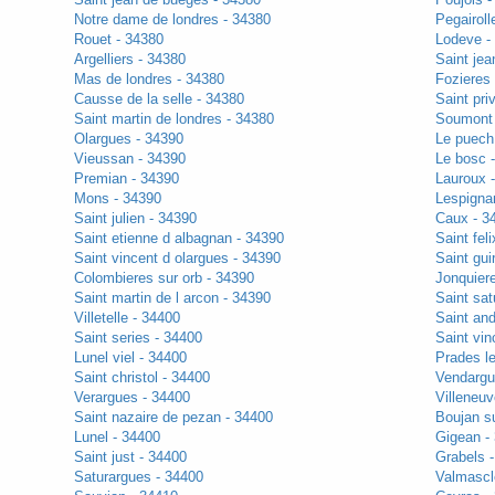
Notre dame de londres - 34380
Pegairoll
Rouet - 34380
Lodeve -
Argelliers - 34380
Saint jea
Mas de londres - 34380
Fozieres
Causse de la selle - 34380
Saint pri
Saint martin de londres - 34380
Soumont 
Olargues - 34390
Le puech
Vieussan - 34390
Le bosc 
Premian - 34390
Lauroux 
Mons - 34390
Lespigna
Saint julien - 34390
Caux - 3
Saint etienne d albagnan - 34390
Saint fel
Saint vincent d olargues - 34390
Saint gui
Colombieres sur orb - 34390
Jonquier
Saint martin de l arcon - 34390
Saint sat
Villetelle - 34400
Saint an
Saint series - 34400
Saint vin
Lunel viel - 34400
Prades le
Saint christol - 34400
Vendargu
Verargues - 34400
Villeneu
Saint nazaire de pezan - 34400
Boujan su
Lunel - 34400
Gigean -
Saint just - 34400
Grabels 
Saturargues - 34400
Valmascl