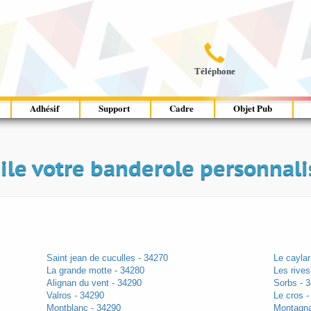

Téléphone
Adhésif
Support
Cadre
Objet Pub
ile votre banderole personnali
Saint jean de cuculles - 34270
Le caylar
La grande motte - 34280
Les rives
Alignan du vent - 34290
Sorbs - 
Valros - 34290
Le cros -
Montblanc - 34290
Montagna