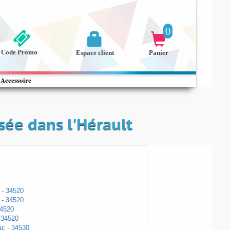
0


Code Promo
Espace client
Panier
Accessoire
sée dans l'Hérault
 - 34520
 - 34520
34520
 34520
c - 34530