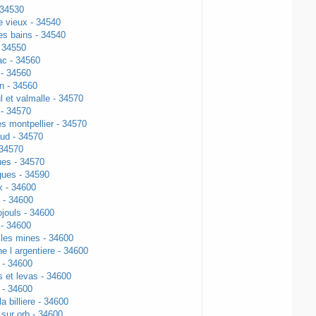
 34530
e vieux - 34540
es bains - 34540
 34550
ac - 34560
- 34560
n - 34560
l et valmalle - 34570
- 34570
es montpellier - 34570
ud - 34570
 34570
ues - 34570
gues - 34590
x - 34600
 - 34600
jouls - 34600
 - 34600
les mines - 34600
e l argentiere - 34600
 - 34600
 et levas - 34600
 - 34600
a billiere - 34600
 sur orb - 34600