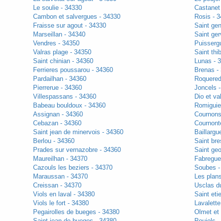
Le soulie - 34330
Castanet 
Cambon et salvergues - 34330
Rosis - 
Fraisse sur agout - 34330
Saint gen
Marseillan - 34340
Saint ger
Vendres - 34350
Puissergu
Valras plage - 34350
Saint thi
Saint chinian - 34360
Lunas - 
Ferrieres poussarou - 34360
Brenas -
Pardailhan - 34360
Roquered
Pierrerue - 34360
Joncels 
Villespassans - 34360
Dio et va
Babeau bouldoux - 34360
Romiguie
Assignan - 34360
Cournons
Cebazan - 34360
Cournonte
Saint jean de minervois - 34360
Baillargu
Berlou - 34360
Saint bre
Prades sur vernazobre - 34360
Saint ge
Maureilhan - 34370
Fabregue
Cazouls les beziers - 34370
Soubes -
Maraussan - 34370
Les plan
Creissan - 34370
Usclas d
Viols en laval - 34380
Saint eti
Viols le fort - 34380
Lavalette
Pegairolles de bueges - 34380
Olmet et 
Saint jean de bueges - 34380
Poujols -