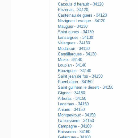
Cazouls d herault - 34120
Pezenas - 34120
Castelnau de guers - 34120
Nezignan l eveque - 34120
Mauguio - 34130
Saint aunes - 34130
Lansargues - 34130
Valergues - 34130
Mudaison - 34130
Candillargues - 34130
Meze - 34140
Loupian - 34140
Bouzigues - 34140
Saint jean de fos - 34150
Puechabon - 34150
Saint guilhem le desert - 34150
Gignac - 34150
Arboras - 34150
Lagamas - 34150
Aniane - 34150
Montpeyroux - 34150
La boissiere - 34150
Campagne - 34160
Boisseron - 34160
Galargues - 34160