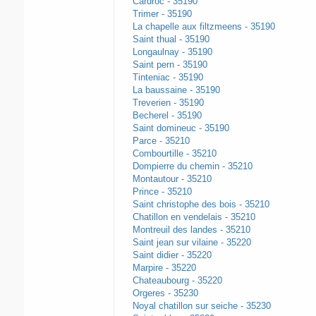
Cardroc - 35190
Trimer - 35190
La chapelle aux filtzmeens - 35190
Saint thual - 35190
Longaulnay - 35190
Saint pern - 35190
Tinteniac - 35190
La baussaine - 35190
Treverien - 35190
Becherel - 35190
Saint domineuc - 35190
Parce - 35210
Combourtille - 35210
Dompierre du chemin - 35210
Montautour - 35210
Prince - 35210
Saint christophe des bois - 35210
Chatillon en vendelais - 35210
Montreuil des landes - 35210
Saint jean sur vilaine - 35220
Saint didier - 35220
Marpire - 35220
Chateaubourg - 35220
Orgeres - 35230
Noyal chatillon sur seiche - 35230