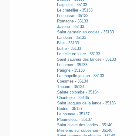
Laignelet - 35133
Le chatellier - 35133
Lecousse - 35133
Romagne - 35133
Javene - 35133
Saint germain en cogles - 35133
Landean - 35133
Bille - 35133
Luitre - 35133
La selle en luitre - 35133
Saint sauveur des landes - 35133
Le loroux - 35133
Parigne - 35133
La chapelle janson - 35133
Coesmes - 35134
Thourie - 35134
Sainte colombe - 35134
Chantepie - 35135
Saint jacques de la lande - 35136
Bedee - 35137
La nouaye - 35137
Pleumeleuc - 35137
Saint hilaire des landes - 35140
Mezieres sur couesnon - 35140
Saint georges de chesne - 35140