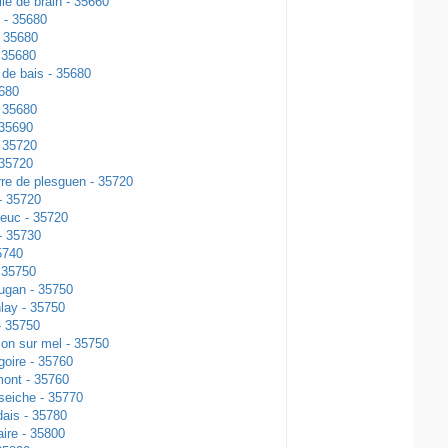
le de brain - 35660
 - 35680
- 35680
 35680
 de bais - 35680
5680
 35680
 35690
- 35720
 35720
rre de plesguen - 35720
- 35720
euc - 35720
 - 35730
5740
- 35750
ugan - 35750
lay - 35750
- 35750
lon sur mel - 35750
goire - 35760
ont - 35760
seiche - 35770
dais - 35780
aire - 35800