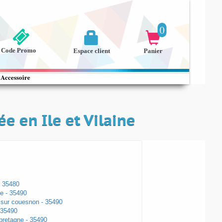
0


Code Promo
Espace client
Panier
Accessoire
e en Ile et Vilaine
 35480
e - 35490
 sur couesnon - 35490
 35490
bretagne - 35490