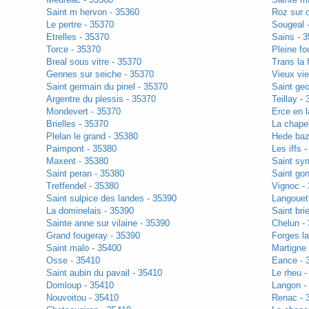
Saint m hervon - 35360
Roz sur 
Le pertre - 35370
Sougeal 
Etrelles - 35370
Sains - 
Torce - 35370
Pleine fo
Breal sous vitre - 35370
Trans la 
Gennes sur seiche - 35370
Vieux vie
Saint germain du pinel - 35370
Saint ge
Argentre du plessis - 35370
Teillay -
Mondevert - 35370
Erce en 
Brielles - 35370
La chape
Plelan le grand - 35380
Hede baz
Paimpont - 35380
Les iffs 
Maxent - 35380
Saint sy
Saint peran - 35380
Saint go
Treffendel - 35380
Vignoc -
Saint sulpice des landes - 35390
Langouet
La dominelais - 35390
Saint bri
Sainte anne sur vilaine - 35390
Chelun -
Grand fougeray - 35390
Forges la
Saint malo - 35400
Martigne
Osse - 35410
Eance - 
Saint aubin du pavail - 35410
Le rheu -
Domloup - 35410
Langon -
Nouvoitou - 35410
Renac - 