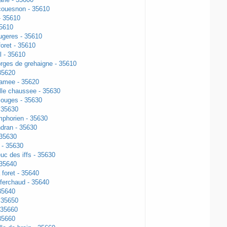
couesnon - 35610
- 35610
35610
ugeres - 35610
foret - 35610
l - 35610
orges de grehaigne - 35610
 35620
lamee - 35620
lle chaussee - 35630
ouges - 35630
- 35630
mphorien - 35630
ndran - 35630
 35630
 - 35630
euc des iffs - 35630
 35640
 foret - 35640
 ferchaud - 35640
35640
 35650
 35660
35660