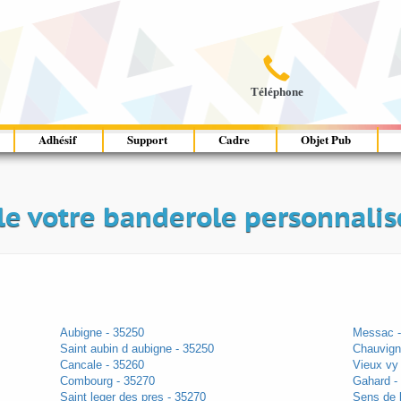

Téléphone
Adhésif
Support
Cadre
Objet Pub
e votre banderole personnalisé
Aubigne - 35250
Messac -
Saint aubin d aubigne - 35250
Chauvign
Cancale - 35260
Vieux vy
Combourg - 35270
Gahard -
Saint leger des pres - 35270
Sens de 