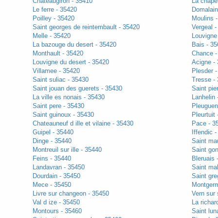
Chateaugiron - 35410
La chapel
Le ferre - 35420
Domalain
Poilley - 35420
Moulins 
Saint georges de reintembault - 35420
Vergeal -
Melle - 35420
Louvigne
La bazouge du desert - 35420
Bais - 3
Monthault - 35420
Chance -
Louvigne du desert - 35420
Acigne -
Villamee - 35420
Plesder 
Saint suliac - 35430
Tresse -
Saint jouan des guerets - 35430
Saint pie
La ville es nonais - 35430
Lanhelin 
Saint pere - 35430
Pleuguen
Saint guinoux - 35430
Pleurtuit
Chateauneuf d ille et vilaine - 35430
Pace - 3
Guipel - 35440
Iffendic 
Dinge - 35440
Saint ma
Montreuil sur ille - 35440
Saint gon
Feins - 35440
Bleruais 
Landavran - 35450
Saint ma
Dourdain - 35450
Saint gre
Mece - 35450
Montgerm
Livre sur changeon - 35450
Vern sur 
Val d ize - 35450
La richar
Montours - 35460
Saint lun