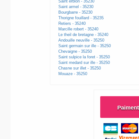
Saint erblon - 35230
Saint armel - 35230
Bourgbarre - 35230
Thorigne fouillard - 35235
Retiers - 35240
Marcille robert - 35240
Le theil de bretagne - 35240
Andouille neuville - 35250
Saint germain sur ille - 35250
Chevaigne - 35250
Saint sulpice la foret - 35250
Saint medard sur ille - 35250
Chasne sur illet - 35250
Mouaze - 35250
Paiment