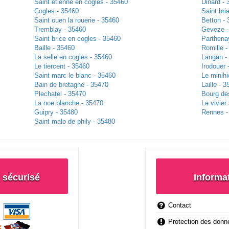
Saint etienne en cogles - 35460
Dinard - 
Cogles - 35460
Saint bri
Saint ouen la rouerie - 35460
Betton -
Tremblay - 35460
Geveze -
Saint brice en cogles - 35460
Parthena
Baille - 35460
Romille -
La selle en cogles - 35460
Langan -
Le tiercent - 35460
Irodouer 
Saint marc le blanc - 35460
Le minihi
Bain de bretagne - 35470
Laille - 
Plechatel - 35470
Bourg de
La noe blanche - 35470
Le vivier
Guipry - 35480
Rennes -
Saint malo de phily - 35480
 sécurisé
Informa
Contact
Protection des donn