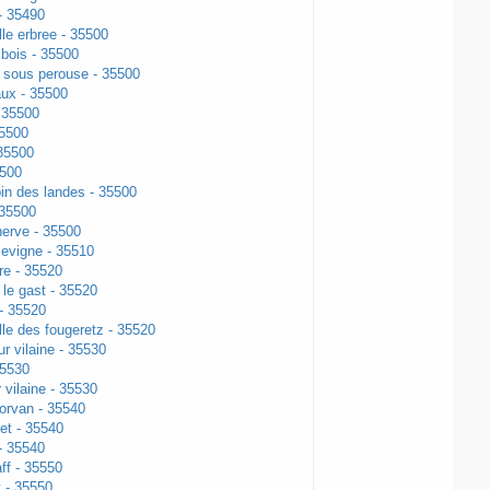
- 35490
le erbree - 35500
bois - 35500
l sous perouse - 35500
ux - 35500
- 35500
35500
 35500
5500
in des landes - 35500
 35500
herve - 35500
evigne - 35510
re - 35520
 le gast - 35520
- 35520
le des fougeretz - 35520
r vilaine - 35530
35530
 vilaine - 35530
orvan - 35540
et - 35540
- 35540
aff - 35550
t - 35550