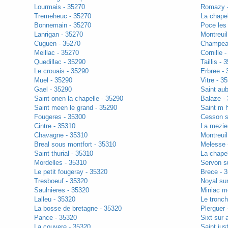
Lourmais - 35270
Romazy 
Tremeheuc - 35270
La chapel
Bonnemain - 35270
Poce les 
Lanrigan - 35270
Montreui
Cuguen - 35270
Champea
Meillac - 35270
Cornille 
Quedillac - 35290
Taillis - 
Le crouais - 35290
Erbree -
Muel - 35290
Vitre - 3
Gael - 35290
Saint aub
Saint onen la chapelle - 35290
Balaze -
Saint meen le grand - 35290
Saint m 
Fougeres - 35300
Cesson s
Cintre - 35310
La mezie
Chavagne - 35310
Montreuil
Breal sous montfort - 35310
Melesse 
Saint thurial - 35310
La chapel
Mordelles - 35310
Servon su
Le petit fougeray - 35320
Brece - 
Tresboeuf - 35320
Noyal sur
Saulnieres - 35320
Miniac m
Lalleu - 35320
Le tronch
La bosse de bretagne - 35320
Plerguer 
Pance - 35320
Sixt sur 
La couyere - 35320
Saint jus