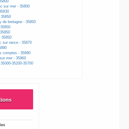
35800
ac sur mer - 35800
 35830
 35850
y de bretagne - 35850
 35850
 35850
- 35850
c sur rance - 35870
35890
s comptes - 35890
 sur mer - 35960
 35000-35200-35700
tions
ées