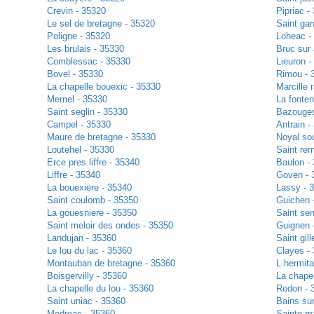
Crevin - 35320
Pipriac -
Le sel de bretagne - 35320
Saint gan
Poligne - 35320
Loheac -
Les brulais - 35330
Bruc sur 
Comblessac - 35330
Lieuron -
Bovel - 35330
Rimou - 
La chapelle bouexic - 35330
Marcille 
Mernel - 35330
La fonten
Saint seglin - 35330
Bazouges
Campel - 35330
Antrain -
Maure de bretagne - 35330
Noyal so
Loutehel - 35330
Saint rem
Erce pres liffre - 35340
Baulon -
Liffre - 35340
Goven - 
La bouexiere - 35340
Lassy - 
Saint coulomb - 35350
Guichen 
La gouesniere - 35350
Saint se
Saint meloir des ondes - 35350
Guignen 
Landujan - 35360
Saint gil
Le lou du lac - 35360
Clayes -
Montauban de bretagne - 35360
L hermit
Boisgervilly - 35360
La chapel
La chapelle du lou - 35360
Redon - 
Saint uniac - 35360
Bains sur
Medreac - 35360
Sainte ma