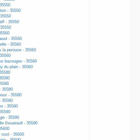
 35550
ton - 35550
 35550
aff - 35550
 35550
35560
raoul - 35560
elle - 35560
 la perouse - 35560
 35560
us bazouges - 35560
y du plain - 35560
 35580
35580
35580
- 35580
noux - 35580
- 35580
les - 35590
 35590
age - 35590
le thouarault - 35590
35600
 oust - 35600
rie - 35600