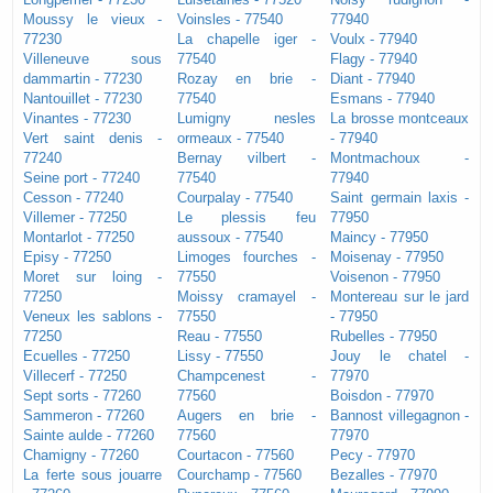
Moussy le vieux -
Voinsles - 77540
77940
77230
La chapelle iger -
Voulx - 77940
Villeneuve sous
77540
Flagy - 77940
dammartin - 77230
Rozay en brie -
Diant - 77940
Nantouillet - 77230
77540
Esmans - 77940
Vinantes - 77230
Lumigny nesles
La brosse montceaux
Vert saint denis -
ormeaux - 77540
- 77940
77240
Bernay vilbert -
Montmachoux -
Seine port - 77240
77540
77940
Cesson - 77240
Courpalay - 77540
Saint germain laxis -
Villemer - 77250
Le plessis feu
77950
Montarlot - 77250
aussoux - 77540
Maincy - 77950
Episy - 77250
Limoges fourches -
Moisenay - 77950
Moret sur loing -
77550
Voisenon - 77950
77250
Moissy cramayel -
Montereau sur le jard
Veneux les sablons -
77550
- 77950
77250
Reau - 77550
Rubelles - 77950
Ecuelles - 77250
Lissy - 77550
Jouy le chatel -
Villecerf - 77250
Champcenest -
77970
Sept sorts - 77260
77560
Boisdon - 77970
Sammeron - 77260
Augers en brie -
Bannost villegagnon -
Sainte aulde - 77260
77560
77970
Chamigny - 77260
Courtacon - 77560
Pecy - 77970
La ferte sous jouarre
Courchamp - 77560
Bezalles - 77970