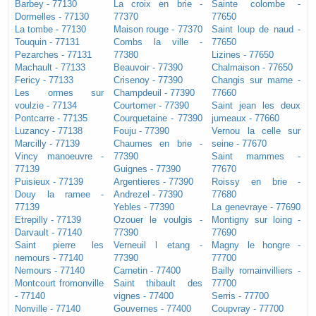
Barbey - 77130
La croix en brie -
Sainte colombe -
Dormelles - 77130
77370
77650
La tombe - 77130
Maison rouge - 77370
Saint loup de naud -
Touquin - 77131
Combs la ville -
77650
Pezarches - 77131
77380
Lizines - 77650
Machault - 77133
Beauvoir - 77390
Chalmaison - 77650
Fericy - 77133
Crisenoy - 77390
Changis sur marne -
Les ormes sur
Champdeuil - 77390
77660
voulzie - 77134
Courtomer - 77390
Saint jean les deux
Pontcarre - 77135
Courquetaine - 77390
jumeaux - 77660
Luzancy - 77138
Fouju - 77390
Vernou la celle sur
Marcilly - 77139
Chaumes en brie -
seine - 77670
Vincy manoeuvre -
77390
Saint mammes -
77139
Guignes - 77390
77670
Puisieux - 77139
Argentieres - 77390
Roissy en brie -
Douy la ramee -
Andrezel - 77390
77680
77139
Yebles - 77390
La genevraye - 77690
Etrepilly - 77139
Ozouer le voulgis -
Montigny sur loing -
Darvault - 77140
77390
77690
Saint pierre les
Verneuil l etang -
Magny le hongre -
nemours - 77140
77390
77700
Nemours - 77140
Carnetin - 77400
Bailly romainvilliers -
Montcourt fromonville
Saint thibault des
77700
- 77140
vignes - 77400
Serris - 77700
Nonville - 77140
Gouvernes - 77400
Coupvray - 77700