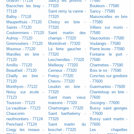
Gravon - 77118
Sancy les provins -
77580
Bazoches les bray -
77320
Bouleurs - 77580
77118
Saint remy la vanne -
Sancy - 77580
Balloy - 77118
77320
Maisoncelles en brie
Mauperthuis - 77120
Choisy en brie -
- 77580
Saints - 77120
77320
Villiers sur morin -
Coulommiers - 77120
Saint martin des
77580
Aulnoy - 77120
champs - 77320
Vaucourtois - 77580
Giremoutiers - 77120
Montolivet - 77320
Voulangis - 77580
Mouroux - 77120
La ferte gaucher -
Pierre levee - 77580
Marolles en brie -
77320
Fontaine le port -
77120
Lescherolles - 77320
77590
Amillis - 77120
Meilleray - 77320
Chartrettes - 77590
Beautheil - 77120
Cerneux - 77320
Bois le roi - 77590
Chailly en brie -
Fretoy - 77320
Conches sur gondoire
77120
Chevru - 77320
- 77600
Monthyon - 77122
Leudon en brie -
Guermantes - 77600
Noisy sur ecole -
77320
Chanteloup en brie -
77123
Saint mars vieux
77600
Tousson - 77123
maisons - 77320
Jossigny - 77600
Le vaudoue - 77123
Chartronges - 77320
Bussy saint georges
Chauconin
Saint barthelemy -
- 77600
neufmontiers - 77124
77320
Bussy saint martin -
Penchard - 77124
Saint martin du
77600
Cregy les meaux -
boschet - 77320
Les chapelles