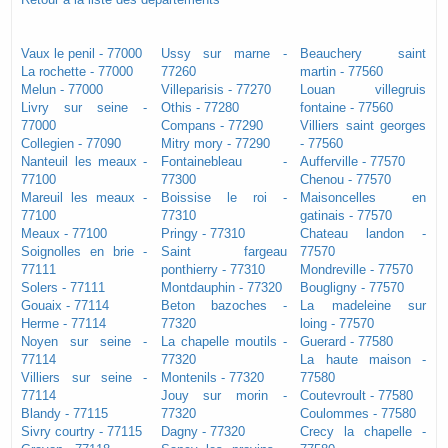
Vaux le penil - 77000
Ussy sur marne -
Beauchery saint
La rochette - 77000
77260
martin - 77560
Melun - 77000
Villeparisis - 77270
Louan villegruis
Livry sur seine -
Othis - 77280
fontaine - 77560
77000
Compans - 77290
Villiers saint georges
Collegien - 77090
Mitry mory - 77290
- 77560
Nanteuil les meaux -
Fontainebleau -
Aufferville - 77570
77100
77300
Chenou - 77570
Mareuil les meaux -
Boissise le roi -
Maisoncelles en
77100
77310
gatinais - 77570
Meaux - 77100
Pringy - 77310
Chateau landon -
Soignolles en brie -
Saint fargeau
77570
77111
ponthierry - 77310
Mondreville - 77570
Solers - 77111
Montdauphin - 77320
Bougligny - 77570
Gouaix - 77114
Beton bazoches -
La madeleine sur
Herme - 77114
77320
loing - 77570
Noyen sur seine -
La chapelle moutils -
Guerard - 77580
77114
77320
La haute maison -
Villiers sur seine -
Montenils - 77320
77580
77114
Jouy sur morin -
Coutevroult - 77580
Blandy - 77115
77320
Coulommes - 77580
Sivry courtry - 77115
Dagny - 77320
Crecy la chapelle -