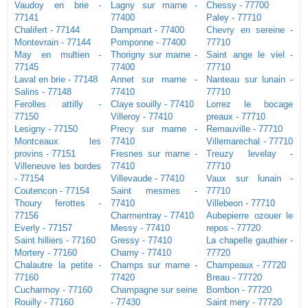
Vaudoy en brie -
Lagny sur marne -
Chessy - 77700
77141
77400
Paley - 77710
Chalifert - 77144
Dampmart - 77400
Chevry en sereine -
Montevrain - 77144
Pomponne - 77400
77710
May en multien -
Thorigny sur marne -
Saint ange le viel -
77145
77400
77710
Laval en brie - 77148
Annet sur marne -
Nanteau sur lunain -
Salins - 77148
77410
77710
Ferolles attilly -
Claye souilly - 77410
Lorrez le bocage
77150
Villeroy - 77410
preaux - 77710
Lesigny - 77150
Precy sur marne -
Remauville - 77710
Montceaux les
77410
Villemarechal - 77710
provins - 77151
Fresnes sur marne -
Treuzy levelay -
Villeneuve les bordes
77410
77710
- 77154
Villevaude - 77410
Vaux sur lunain -
Coutencon - 77154
Saint mesmes -
77710
Thoury ferottes -
77410
Villebeon - 77710
77156
Charmentray - 77410
Aubepierre ozouer le
Everly - 77157
Messy - 77410
repos - 77720
Saint hilliers - 77160
Gressy - 77410
La chapelle gauthier -
Mortery - 77160
Charny - 77410
77720
Chalautre la petite -
Champs sur marne -
Champeaux - 77720
77160
77420
Breau - 77720
Cucharmoy - 77160
Champagne sur seine
Bombon - 77720
Rouilly - 77160
- 77430
Saint mery - 77720