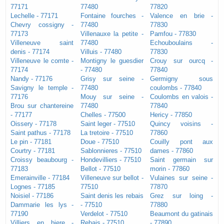
77171
77480
77820
Lechelle - 77171
Fontaine fourches -
Valence en brie -
Chevry cossigny -
77480
77830
77173
Villenauxe la petite -
Pamfou - 77830
Villeneuve saint
77480
Echouboulains -
denis - 77174
Villuis - 77480
77830
Villeneuve le comte -
Montigny le guesdier
Crouy sur ourcq -
77174
- 77480
77840
Nandy - 77176
Grisy sur seine -
Germigny sous
Savigny le temple -
77480
coulombs - 77840
77176
Mouy sur seine -
Coulombs en valois -
Brou sur chantereine
77480
77840
- 77177
Chelles - 77500
Hericy - 77850
Oissery - 77178
Saint leger - 77510
Quincy voisins -
Saint pathus - 77178
La tretoire - 77510
77860
Le pin - 77181
Doue - 77510
Couilly pont aux
Courtry - 77181
Sablonnieres - 77510
dames - 77860
Croissy beaubourg -
Hondevilliers - 77510
Saint germain sur
77183
Bellot - 77510
morin - 77860
Emerainville - 77184
Villeneuve sur bellot -
Vulaines sur seine -
Lognes - 77185
77510
77870
Noisiel - 77186
Saint denis les rebais
Grez sur loing -
Dammarie les lys -
- 77510
77880
77190
Verdelot - 77510
Beaumont du gatinais
Villiers en biere -
Rebais - 77510
- 77890