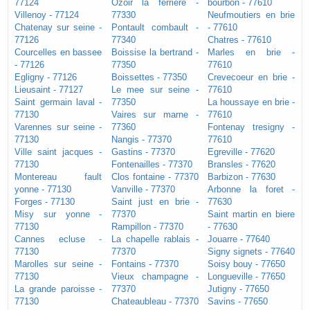
77124
Ozoir la ferriere -
bourbon - 77610
Villenoy - 77124
77330
Neufmoutiers en brie
Chatenay sur seine -
Pontault combault -
- 77610
77126
77340
Chatres - 77610
Courcelles en bassee
Boissise la bertrand -
Marles en brie -
- 77126
77350
77610
Egligny - 77126
Boissettes - 77350
Crevecoeur en brie -
Lieusaint - 77127
Le mee sur seine -
77610
Saint germain laval -
77350
La houssaye en brie -
77130
Vaires sur marne -
77610
Varennes sur seine -
77360
Fontenay tresigny -
77130
Nangis - 77370
77610
Ville saint jacques -
Gastins - 77370
Egreville - 77620
77130
Fontenailles - 77370
Bransles - 77620
Montereau fault
Clos fontaine - 77370
Barbizon - 77630
yonne - 77130
Vanville - 77370
Arbonne la foret -
Forges - 77130
Saint just en brie -
77630
Misy sur yonne -
77370
Saint martin en biere
77130
Rampillon - 77370
- 77630
Cannes ecluse -
La chapelle rablais -
Jouarre - 77640
77130
77370
Signy signets - 77640
Marolles sur seine -
Fontains - 77370
Soisy bouy - 77650
77130
Vieux champagne -
Longueville - 77650
La grande paroisse -
77370
Jutigny - 77650
77130
Chateaubleau - 77370
Savins - 77650