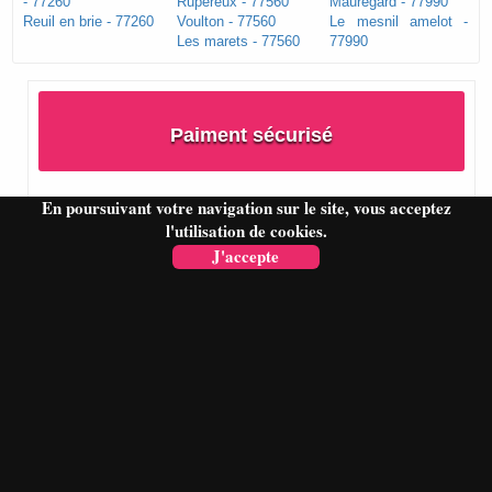
- 77260
Rupereux - 77560
Mauregard - 77990
Reuil en brie - 77260
Voulton - 77560
Le mesnil amelot -
Les marets - 77560
77990
Paiment sécurisé
En poursuivant votre navigation sur le site, vous acceptez
l'utilisation de cookies.
J'accepte
Dès que vous avez validé le B.A.T, vous recevrez un e-mail avec
les différentes options pour effectuer votre règlement. A réception
de la confirmation de votre paiement, votre commande sera mise
en fabrication.