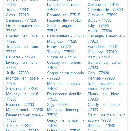
77190
La celle sur morin -
Obsonville - 77890
Torcy - 77200
77515
Garentreville - 77890
Avon - 77210
Pommeuse - 77515
Gironville - 77890
Samoreau - 77210
Hautefeuille - 77515
Burcy - 77890
Gretz armainvilliers -
Saint augustin -
Ichy - 77890
77220
77515
Arville - 77890
Presles en brie -
Faremoutiers - 77515
Germigny l eveque -
77220
Meigneux - 77520
77910
Tournan en brie -
Paroy - 77520
Varreddes - 77910
77220
Thenisy - 77520
Chambry - 77910
Favieres - 77220
Vimpelles - 77520
Barcy - 77910
Liverdy en brie -
Cessoy en montois -
Samois sur seine -
77220
77520
77920
Juilly - 77230
Sognolles en montois
Cely - 77930
Montge en goele -
- 77520
Perthes - 77930
77230
Mons en montois -
Saint sauveur sur
Saint mard - 77230
77520
ecole - 77930
Moussy le neuf -
Donnemarie dontilly -
Fleury en biere -
77230
77520
77930
Rouvres - 77230
Sigy - 77520
Chailly en biere -
Marchemoret - 77230
Montigny lencoup -
77930
Dammartin en goele -
77520
Saint germain sur
77230
Gurcy le chatel -
ecole - 77930
Thieux - 77230
77520
Blennes - 77940
Longperrier - 77230
Luisetaines - 77520
Noisy rudignon -