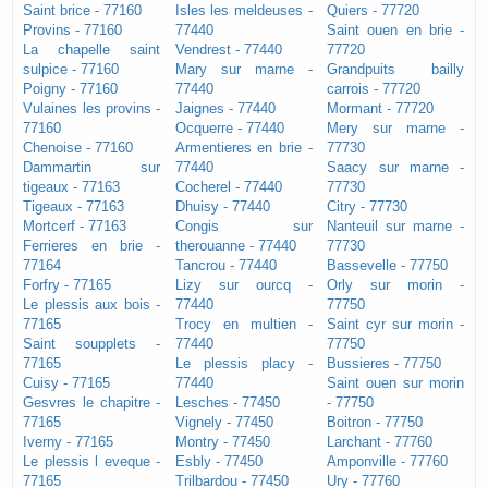
Saint brice - 77160
Isles les meldeuses -
Quiers - 77720
Provins - 77160
77440
Saint ouen en brie -
La chapelle saint
Vendrest - 77440
77720
sulpice - 77160
Mary sur marne -
Grandpuits bailly
Poigny - 77160
77440
carrois - 77720
Vulaines les provins -
Jaignes - 77440
Mormant - 77720
77160
Ocquerre - 77440
Mery sur marne -
Chenoise - 77160
Armentieres en brie -
77730
Dammartin sur
77440
Saacy sur marne -
tigeaux - 77163
Cocherel - 77440
77730
Tigeaux - 77163
Dhuisy - 77440
Citry - 77730
Mortcerf - 77163
Congis sur
Nanteuil sur marne -
Ferrieres en brie -
therouanne - 77440
77730
77164
Tancrou - 77440
Bassevelle - 77750
Forfry - 77165
Lizy sur ourcq -
Orly sur morin -
Le plessis aux bois -
77440
77750
77165
Trocy en multien -
Saint cyr sur morin -
Saint soupplets -
77440
77750
77165
Le plessis placy -
Bussieres - 77750
Cuisy - 77165
77440
Saint ouen sur morin
Gesvres le chapitre -
Lesches - 77450
- 77750
77165
Vignely - 77450
Boitron - 77750
Iverny - 77165
Montry - 77450
Larchant - 77760
Le plessis l eveque -
Esbly - 77450
Amponville - 77760
77165
Trilbardou - 77450
Ury - 77760