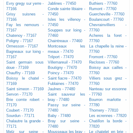
Evry gregy sur yerre -
Jablines - 77450
Buthiers - 77760
77166
Conde sainte libiaire -
Rumont - 77760
Grisy suisnes -
77450
Guercheville - 77760
77166
Isles les villenoy -
Boulancourt - 77760
Fay les nemours -
77450
Chevrainvilliers -
77167
Souppes sur loing -
77760
Chatenoy - 77167
77460
Acheres la foret -
Poligny - 77167
Chaintreaux - 77460
77760
Ormesson - 77167
Montceaux les
La chapelle la reine -
Bagneaux sur loing -
meaux - 77470
77760
77167
Trilport - 77470
Fromont - 77760
Saint germain sous
Villemareuil - 77470
Recloses - 77760
doue - 77169
Boutigny - 77470
Boissy aux cailles -
Chauffry - 77169
Poincy - 77470
77760
Boissy le chatel -
Saint fiacre - 77470
Villiers sous grez -
77169
Fublaines - 77470
77760
Saint simeon - 77169
Jaulnes - 77480
Nanteau sur essonne
Servon - 77170
Saint sauveur les
- 77760
Brie comte robert -
bray - 77480
Bourron marlotte -
77170
Passy sur seine -
77780
Coubert - 77170
77480
Thomery - 77810
Sourdun - 77171
Baby - 77480
Les ecrennes - 77820
Chalautre la grande -
Bray sur seine -
Chatillon la borde -
77171
77480
77820
Melz sur seine -
Mousseaux les bray -
Le chatelet en brie -