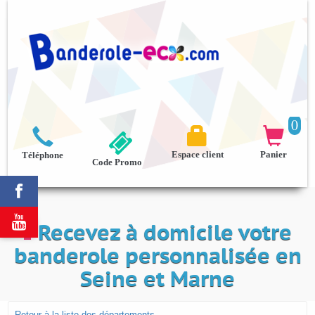
0



Espace client
Panier
Téléphone
Code Promo


Recevez à domicile votre
banderole personnalisée en
Seine et Marne
Retour à la liste des départements