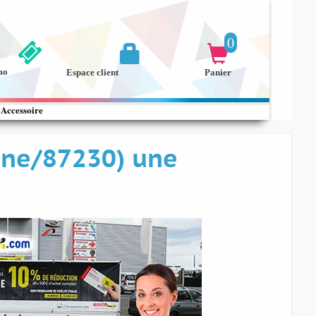
0


mo
Espace client
Panier
Accessoire
enne/87230) une