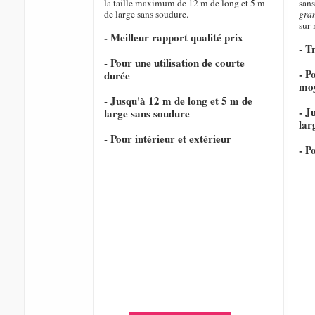
la taille maximum de 12 m de long et 5 m
sans
de large sans soudure.
gra
sur
- Meilleur rapport qualité prix
- T
- Pour une utilisation de courte
- P
durée
mo
- Jusqu'à 12 m de long et 5 m de
- J
large sans soudure
lar
- Pour intérieur et extérieur
- P