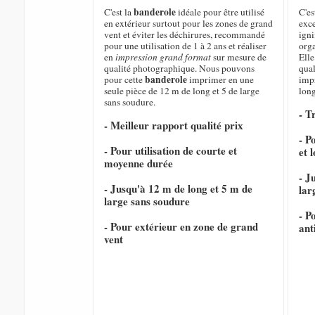
banderole
C'est la
idéale pour être utilisé
C'es
en extérieur surtout pour les zones de grand
exce
vent et éviter les déchirures, recommandé
igni
pour une utilisation de 1 à 2 ans et réaliser
orga
en
impression grand format
sur mesure de
Elle
qualité photographique. Nous pouvons
qual
banderole
pour cette
imprimer en une
imp
seule pièce de 12 m de long et 5 de large
long
sans soudure.
- T
- Meilleur rapport qualité prix
- P
- Pour utilisation de courte et
et 
moyenne durée
- J
- Jusqu'à 12 m de long et 5 m de
lar
large sans soudure
- P
- Pour extérieur en zone de grand
ant
vent