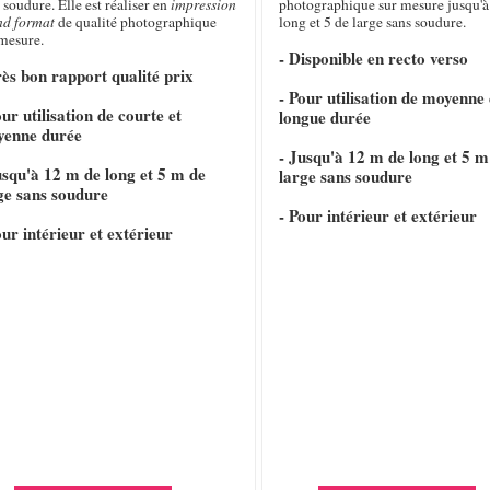
 soudure. Elle est réaliser en
impression
photographique sur mesure jusqu'à
nd format
de qualité photographique
long et 5 de large sans soudure.
 mesure.
- Disponible en recto verso
rès bon rapport qualité prix
- Pour utilisation de moyenne 
our utilisation de courte et
longue durée
yenne durée
- Jusqu'à 12 m de long et 5 m
usqu'à 12 m de long et 5 m de
large sans soudure
ge sans soudure
- Pour intérieur et extérieur
our intérieur et extérieur