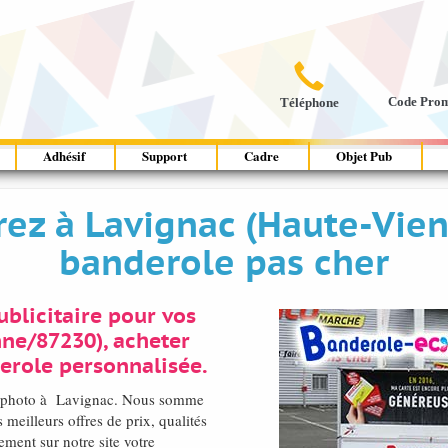

Code Pro
Téléphone
Adhésif
Support
Cadre
Objet Pub
vrez à Lavignac (Haute-Vi
banderole pas cher
blicitaire pour vos
nne/87230), acheter
erole personnalisée.
té photo à Lavignac. Nous somme
meilleurs offres de prix, qualités
ement sur notre site votre