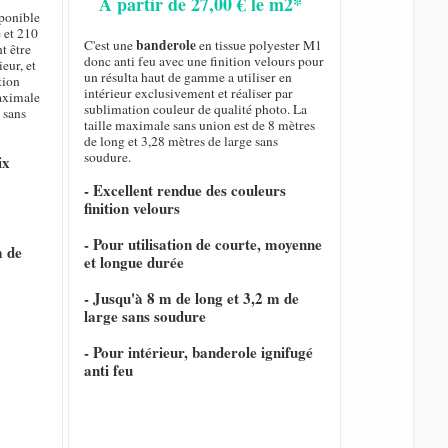
A partir de 27,00 € le m2*
sponible
 et 210
banderole
C'est une
en tissue polyester M1
t être
donc anti feu avec une finition velours pour
eur, et
un résulta haut de gamme a utiliser en
tion
intérieur exclusivement et réaliser par
maximale
sublimation couleur de qualité photo. La
 sans
taille maximale sans union est de 8 mètres
de long et 3,28 mètres de large sans
soudure.
ix
- Excellent rendue des couleurs
finition velours
- Pour utilisation de courte, moyenne
m de
et longue durée
- Jusqu'à 8 m de long et 3,2 m de
large sans soudure
- Pour intérieur, banderole ignifugé
anti feu