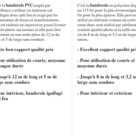
banderole PVC
banderole
t la
souple par
C'est la
en polyester di
llence a utiliser en intérieur car
en 115 Gr pour la plus économique
fugée donc anti feu et exigé par les
Gr pour la plus épaisse. Elle peuven
nisateur de foires et manifestations.
utilisé en intérieur comme en extéri
 est réalisée en
impression grand format
toute deux sont réalisé par sublima
ité photo sur mesure et elle peut être
couleur qualité photo et la taille 
rimée en une seule pièce de 12 m de
est de 8 m de long et 3,3 m de large
 et 5 de large sans soudure.
union.
rès bon rapport qualité prix
- Excellent rapport qualité pr
our utilisation de courte, moyenne
- Pour utilisation de courte et
longue durée
moyenne durée
usqu'à 12 m de long et 5 m de
- Jusqu'à 8 m de long et 3,2 
ge sans soudure
large sans soudure
our intérieur, banderole ignifugé
- Pour intérieur et extérieur
i feu