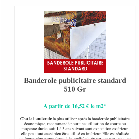
Banderole publicitaire standard
510 Gr
A partir de 16,52 € le m2*
banderole
C'est la
la plus utiliser après la banderole publicitaire
économique, recommandé pour une utilisation de courte ou
moyenne durée, soit 1 à 3 ans suivant sont exposition extérieur,
elle peut tout aussi bien être utilisé en intérieur. Elle est réalisée
en
impression grand format
de qualité photo sur mesure avec une