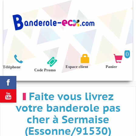
0



Espace client
Panier
Téléphone
Code Promo

Faite vous livrez

votre banderole pas
cher à Sermaise
(Essonne/91530)