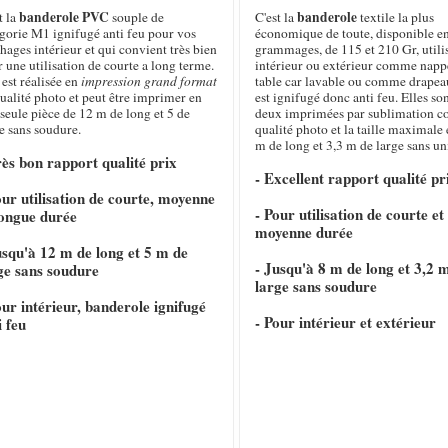
banderole PVC
banderole
t la
souple de
C'est la
textile la plus
gorie M1 ignifugé anti feu pour vos
économique de toute, disponible e
chages intérieur et qui convient très bien
grammages, de 115 et 210 Gr, utili
 une utilisation de courte a long terme.
intérieur ou extérieur comme napp
 est réalisée en
impression grand format
table car lavable ou comme drapeau
ualité photo et peut être imprimer en
est ignifugé donc anti feu. Elles so
seule pièce de 12 m de long et 5 de
deux imprimées par sublimation c
e sans soudure.
qualité photo et la taille maximale 
m de long et 3,3 m de large sans un
rès bon rapport qualité prix
- Excellent rapport qualité pr
our utilisation de courte, moyenne
- Pour utilisation de courte et
longue durée
moyenne durée
usqu'à 12 m de long et 5 m de
- Jusqu'à 8 m de long et 3,2 
ge sans soudure
large sans soudure
our intérieur, banderole ignifugé
- Pour intérieur et extérieur
i feu