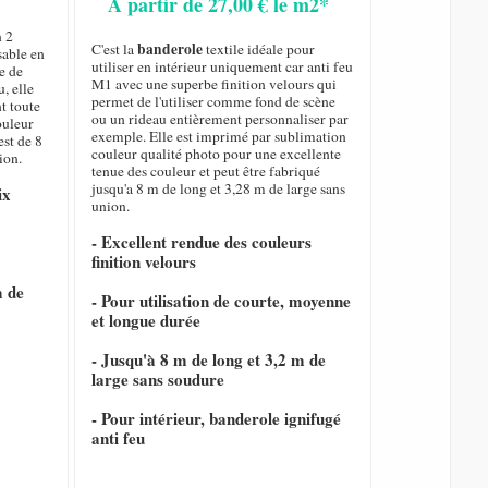
A partir de 27,00 € le m2*
n 2
banderole
C'est la
textile idéale pour
sable en
utiliser en intérieur uniquement car anti feu
e de
M1 avec une superbe finition velours qui
, elle
permet de l'utiliser comme fond de scène
nt toute
ou un rideau entièrement personnaliser par
ouleur
exemple. Elle est imprimé par sublimation
est de 8
couleur qualité photo pour une excellente
ion.
tenue des couleur et peut être fabriqué
jusqu'a 8 m de long et 3,28 m de large sans
ix
union.
- Excellent rendue des couleurs
finition velours
m de
- Pour utilisation de courte, moyenne
et longue durée
- Jusqu'à 8 m de long et 3,2 m de
large sans soudure
- Pour intérieur, banderole ignifugé
anti feu