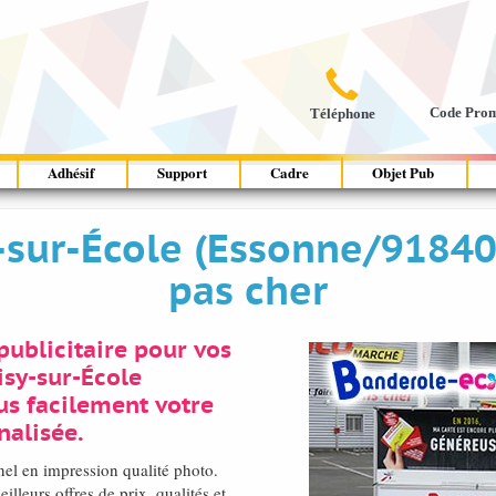

Code Pro
Téléphone
Adhésif
Support
Cadre
Objet Pub
-sur-École (Essonne/91840
pas cher
ublicitaire pour vos
isy-sur-École
us facilement votre
nalisée.
nel en impression qualité photo.
leurs offres de prix, qualités et