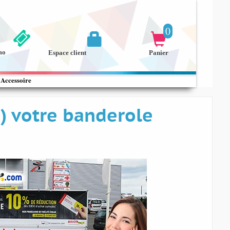
0


mo
Espace client
Panier
Accessoire
) votre banderole