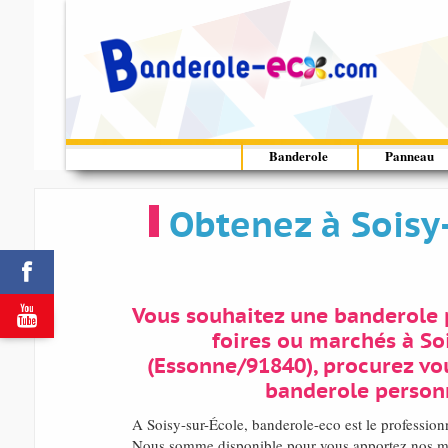
Banderole
Panneau
Obtenez à Soisy


Vous souhaitez une banderole p
foires ou marchés à So
(Essonne/91840), procurez vo
banderole person
A Soisy-sur-École, banderole-eco est le profession
Nous somme disponible pour vous apportez nos meil