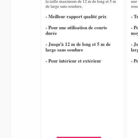
la taille maximum de 12 m de long et 5 m
une 
de large sans soudure.
sou
- Meilleur rapport qualité prix
- T
- Pour une utilisation de courte
- P
durée
mo
- Jusqu'à 12 m de long et 5 m de
- J
large sans soudure
lar
- Pour intérieur et extérieur
- P