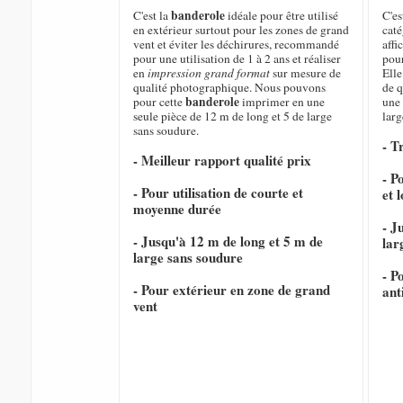
banderole
C'est la
idéale pour être utilisé
C'es
en extérieur surtout pour les zones de grand
caté
vent et éviter les déchirures, recommandé
affi
pour une utilisation de 1 à 2 ans et réaliser
pour
en
impression grand format
sur mesure de
Elle
qualité photographique. Nous pouvons
de q
banderole
pour cette
imprimer en une
une 
seule pièce de 12 m de long et 5 de large
larg
sans soudure.
- T
- Meilleur rapport qualité prix
- P
- Pour utilisation de courte et
et 
moyenne durée
- J
- Jusqu'à 12 m de long et 5 m de
lar
large sans soudure
- P
- Pour extérieur en zone de grand
ant
vent