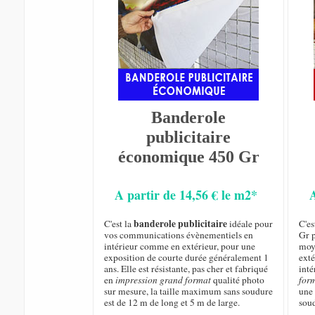
Banderole
publicitaire
économique 450 Gr
A partir de 14,56 € le m2*
banderole publicitaire
C'est la
idéale pour
C'e
vos communications évènementiels en
Gr p
intérieur comme en extérieur, pour une
moye
exposition de courte durée généralement 1
exté
ans. Elle est résistante, pas cher et fabriqué
inté
en
impression grand format
qualité photo
for
sur mesure, la taille maximum sans soudure
une 
est de 12 m de long et 5 m de large.
sou