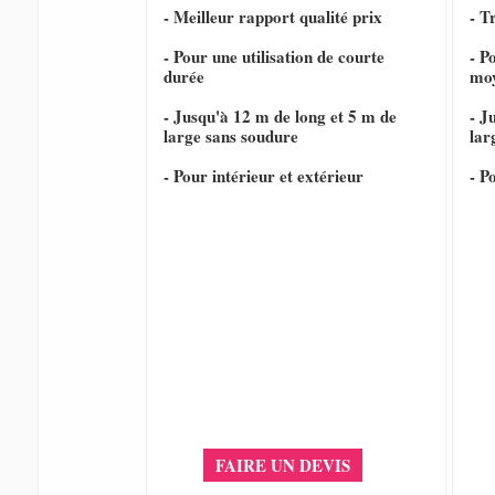
- Meilleur rapport qualité prix
- T
- Pour une utilisation de courte
- P
durée
mo
- Jusqu'à 12 m de long et 5 m de
- J
large sans soudure
lar
- Pour intérieur et extérieur
- P
FAIRE UN DEVIS