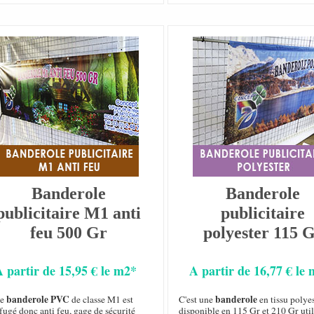
Banderole
Banderole
publicitaire M1 anti
publicitaire
feu 500 Gr
polyester 115 
A partir de 15,95 € le m2*
A partir de 16,77 € le
banderole PVC
banderole
te
de classe M1 est
C'est une
en tissu polye
fugé donc anti feu, gage de sécurité
disponible en 115 Gr et 210 Gr util