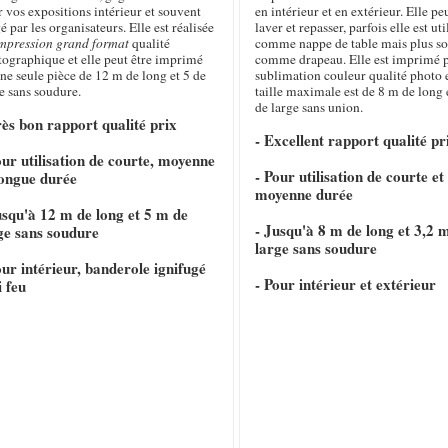
 vos expositions intérieur et souvent
en intérieur et en extérieur. Elle pe
é par les organisateurs. Elle est réalisée
laver et repasser, parfois elle est uti
mpression grand format
qualité
comme nappe de table mais plus s
tographique et elle peut être imprimé
comme drapeau. Elle est imprimé 
ne seule pièce de 12 m de long et 5 de
sublimation couleur qualité photo e
e sans soudure.
taille maximale est de 8 m de long 
de large sans union.
rès bon rapport qualité prix
- Excellent rapport qualité pr
our utilisation de courte, moyenne
- Pour utilisation de courte et
longue durée
moyenne durée
usqu'à 12 m de long et 5 m de
- Jusqu'à 8 m de long et 3,2 
ge sans soudure
large sans soudure
our intérieur, banderole ignifugé
- Pour intérieur et extérieur
i feu