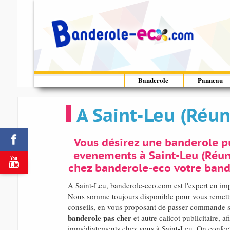
Banderole
Panneau
A Saint-Leu (Réu

Vous désirez une banderole pu
evenements à Saint-Leu (Réun

chez banderole-eco votre band
A Saint-Leu, banderole-eco.com est l'expert en im
Nous somme toujours disponible pour vous remettre
conseils, en vous proposant de passer commande si
banderole pas cher
et autre calicot publicitaire, af
immédiatements chez vous à Saint-Leu. On confect