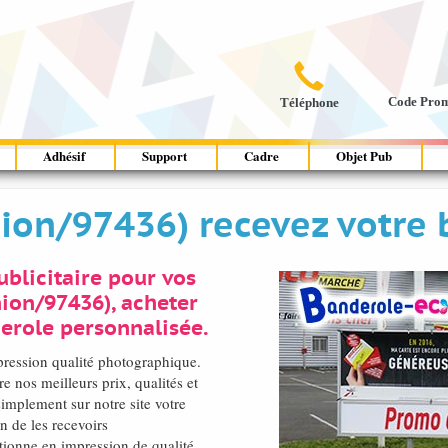

Code Pro
Téléphone
Adhésif
Support
Cadre
Objet Pub
nion/97436) recevez votre 
blicitaire pour vos
ion/97436), acheter
erole personnalisée.
pression qualité photographique.
 nos meilleurs prix, qualités et
mplement sur notre site votre
in de les recevoirs
ionne en impression de qualité