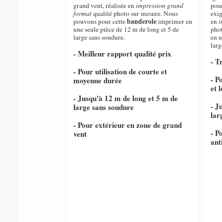
grand vent, réalisée en
impression grand
pour
format
qualité photo sur mesure. Nous
exig
banderole
pouvons pour cette
imprimer en
en
i
une seule pièce de 12 m de long et 5 de
pho
large sans soudure.
en u
larg
- Meilleur rapport qualité prix
- T
- Pour utilisation de courte et
- P
moyenne durée
et 
- Jusqu'à 12 m de long et 5 m de
- J
large sans soudure
lar
- Pour extérieur en zone de grand
- P
vent
ant