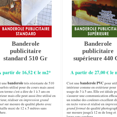
Banderole
Banderole
publicitaire
publicitaire
standard 510 Gr
supérieure 440 
A partir de 16,52 € le m2*
A partir de 27,00 € le
banderole
banderole PVC
st une
très résistante de 510
C'est une
pour util
arfois utilisé pour du cours mais aussi
intérieur comme en extérieur pour
n terme c'est a dire de 1 à 3 ans en
usage de 3 à 5 ans. Elle est idéale p
rieur mais elle peut aussi être utilisé en
s'assurer une communication effica
rieur, réaliser en
impression grand
un rendue des couleurs excellent d
mat
sur mesure de qualité photo avec
en recto verso et réalisé en
impress
taille maxi de 12 x 5 mètres sans
grand format
de qualité photograp
dure.
sur mesure jusqu'à 12 m de long et 
large sans soudure.