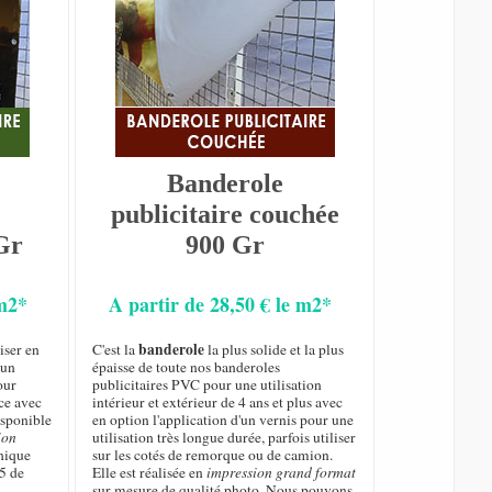
Banderole
publicitaire couchée
Gr
900 Gr
 m2*
A partir de 28,50 € le m2*
banderole
iser en
C'est la
la plus solide et la plus
 un
épaisse de toute nos banderoles
our
publicitaires PVC pour une utilisation
ce avec
intérieur et extérieur de 4 ans et plus avec
isponible
en option l'application d'un vernis pour une
ion
utilisation très longue durée, parfois utiliser
hique
sur les cotés de remorque ou de camion.
5 de
Elle est réalisée en
impression grand format
sur mesure de qualité photo. Nous pouvons