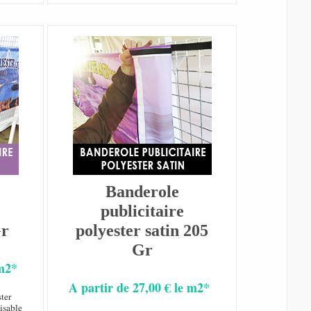
Banderole
publicitaire
Gr
polyester satin 205
Gr
 m2*
A partir de 27,00 € le m2*
ster
isable