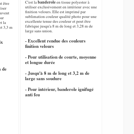
banderole
C'est la
en tissue polyester à
ut être
utiliser exclusivement en intérieur avec une
liser
finition velours. Elle est imprimé par
ouvent
sublimation couleur qualité photo pour une
par
excellente tenue des couleur et peut être
t la
fabrique jusqu'a 8 m de long et 3,28 m de
et 3,3 m
large sans union.
- Excellent rendue des couleurs
ix
finition velours
- Pour utilisation de courte, moyenne
et longue durée
m de
- Jusqu'à 8 m de long et 3,2 m de
large sans soudure
- Pour intérieur, banderole ignifugé
anti feu