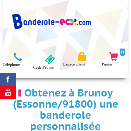
0



Espace client
Panier
Téléphone
Code Promo

Obtenez à Brunoy

(Essonne/91800) une
banderole
personnalisée