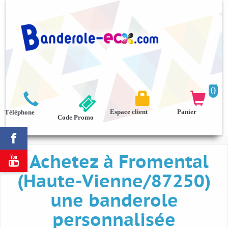
0



Espace client
Panier
Téléphone
Code Promo

Achetez à Fromental

(Haute-Vienne/87250)
une banderole
personnalisée