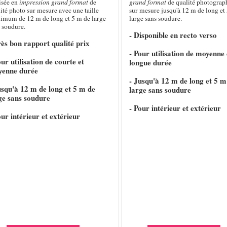
isée en
impression grand format
de
grand format
de qualité photograp
ité photo sur mesure avec une taille
sur mesure jusqu'à 12 m de long et 
imum de 12 m de long et 5 m de large
large sans soudure.
 soudure.
- Disponible en recto verso
rès bon rapport qualité prix
- Pour utilisation de moyenne 
our utilisation de courte et
longue durée
yenne durée
- Jusqu'à 12 m de long et 5 m
usqu'à 12 m de long et 5 m de
large sans soudure
ge sans soudure
- Pour intérieur et extérieur
our intérieur et extérieur