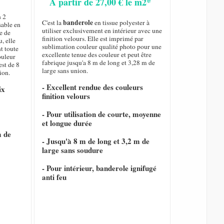
A partir de 27,00 € le m2*
n 2
banderole
C'est la
en tissue polyester à
sable en
utiliser exclusivement en intérieur avec une
e de
finition velours. Elle est imprimé par
, elle
sublimation couleur qualité photo pour une
nt toute
excellente tenue des couleur et peut être
ouleur
fabrique jusqu'a 8 m de long et 3,28 m de
est de 8
large sans union.
ion.
- Excellent rendue des couleurs
ix
finition velours
- Pour utilisation de courte, moyenne
et longue durée
m de
- Jusqu'à 8 m de long et 3,2 m de
large sans soudure
- Pour intérieur, banderole ignifugé
anti feu