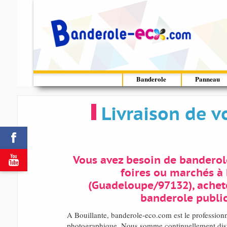
Banderole
Panneau
Livraison de v


Vous avez besoin de banderol
foires ou marchés à 
(Guadeloupe/97132), achete
banderole public
A Bouillante, banderole-eco.com est le professionn
photographique. Nous somme continuellement dis