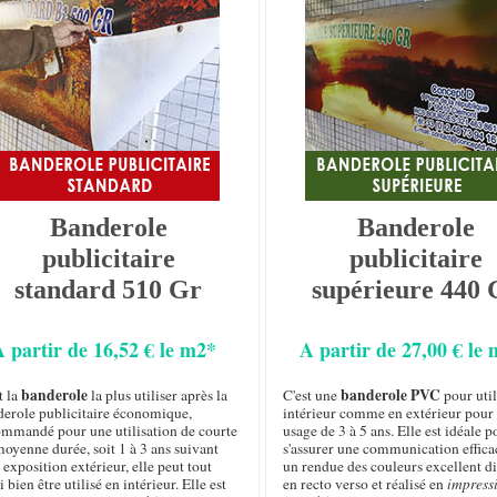
Banderole
Banderole
publicitaire
publicitaire
standard 510 Gr
supérieure 440 
A partir de 16,52 € le m2*
A partir de 27,00 € le
banderole
banderole PVC
t la
la plus utiliser après la
C'est une
pour util
derole publicitaire économique,
intérieur comme en extérieur pour
ommandé pour une utilisation de courte
usage de 3 à 5 ans. Elle est idéale p
oyenne durée, soit 1 à 3 ans suivant
s'assurer une communication effica
 exposition extérieur, elle peut tout
un rendue des couleurs excellent d
i bien être utilisé en intérieur. Elle est
en recto verso et réalisé en
impress