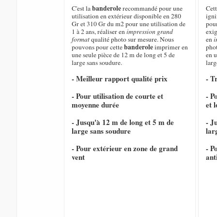
banderole
C'est la
recommandé pour une
Cet
utilisation en extérieur disponible en 280
igni
Gr et 310 Gr du m2 pour une utilisation de
pour
1 à 2 ans, réaliser en
impression grand
exig
format
qualité photo sur mesure. Nous
en
i
banderole
pouvons pour cette
imprimer en
pho
une seule pièce de 12 m de long et 5 de
en u
large sans soudure.
larg
- Meilleur rapport qualité prix
- T
- Pour utilisation de courte et
- P
moyenne durée
et 
- Jusqu'à 12 m de long et 5 m de
- J
large sans soudure
lar
- Pour extérieur en zone de grand
- P
vent
ant