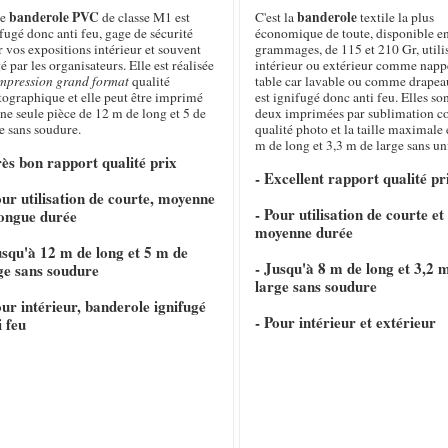
banderole PVC
banderole
te
de classe M1 est
C'est la
textile la plus
fugé donc anti feu, gage de sécurité
économique de toute, disponible e
 vos expositions intérieur et souvent
grammages, de 115 et 210 Gr, utili
é par les organisateurs. Elle est réalisée
intérieur ou extérieur comme napp
mpression grand format
qualité
table car lavable ou comme drapeau
tographique et elle peut être imprimé
est ignifugé donc anti feu. Elles so
ne seule pièce de 12 m de long et 5 de
deux imprimées par sublimation c
e sans soudure.
qualité photo et la taille maximale 
m de long et 3,3 m de large sans un
rès bon rapport qualité prix
- Excellent rapport qualité pr
our utilisation de courte, moyenne
- Pour utilisation de courte et
longue durée
moyenne durée
usqu'à 12 m de long et 5 m de
- Jusqu'à 8 m de long et 3,2 
ge sans soudure
large sans soudure
our intérieur, banderole ignifugé
- Pour intérieur et extérieur
i feu