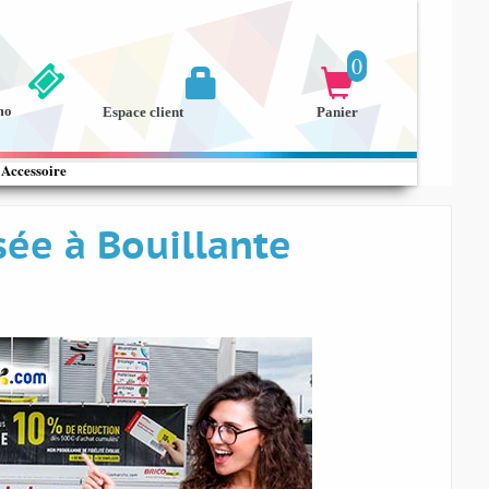
0


mo
Espace client
Panier
Accessoire
sée à Bouillante