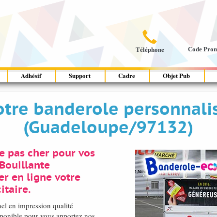

Code Pro
Téléphone
Adhésif
Support
Cadre
Objet Pub
otre banderole personnali
(Guadeloupe/97132)
e pas cher pour vos
Bouillante
r en ligne votre
itaire.
el en impression qualité
ponible pour vous apportez nos