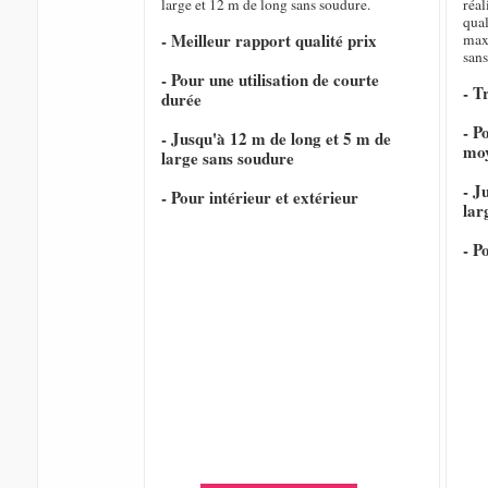
large et 12 m de long sans soudure.
réal
qual
- Meilleur rapport qualité prix
max
sans
- Pour une utilisation de courte
- T
durée
- P
- Jusqu'à 12 m de long et 5 m de
mo
large sans soudure
- J
- Pour intérieur et extérieur
lar
- P