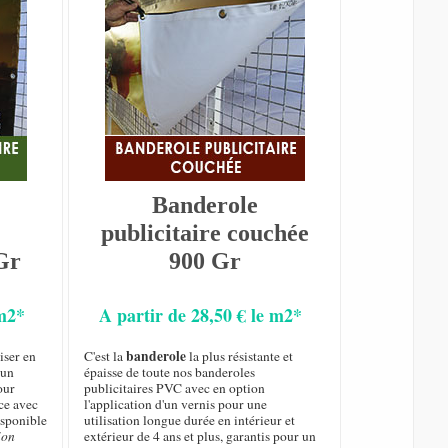
Banderole
publicitaire couchée
Gr
900 Gr
 m2*
A partir de 28,50 € le m2*
banderole
iser en
C'est la
la plus résistante et
 un
épaisse de toute nos banderoles
our
publicitaires PVC avec en option
ce avec
l'application d'un vernis pour une
isponible
utilisation longue durée en intérieur et
ion
extérieur de 4 ans et plus, garantis pour un