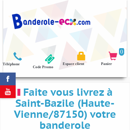
0



Espace client
Panier
Téléphone
Code Promo

Faite vous livrez à

Saint-Bazile (Haute-
Vienne/87150) votre
banderole