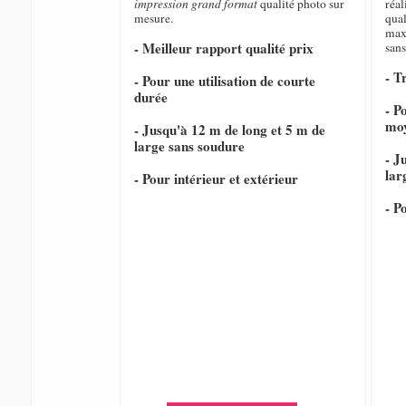
impression grand format
qualité photo sur
réal
mesure.
qual
max
- Meilleur rapport qualité prix
sans
- T
- Pour une utilisation de courte
durée
- P
mo
- Jusqu'à 12 m de long et 5 m de
large sans soudure
- J
lar
- Pour intérieur et extérieur
- P