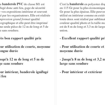
banderole PVC
banderole
te
de classe M1 est
C'est la
en polyester di
fugé donc anti feu, gage de sécurité
en 115 Gr pour la plus économique
 vos expositions intérieur et souvent
Gr pour la plus épaisse. Elle peuven
é par les organisateurs. Elle est réalisée
utilisé en intérieur comme en extéri
mpression grand format
qualité
toute deux sont réalisé par sublima
tographique et elle peut être imprimé
couleur qualité photo et la taille 
ne seule pièce de 12 m de long et 5 de
est de 8 m de long et 3,3 m de large
e sans soudure.
union.
rès bon rapport qualité prix
- Excellent rapport qualité pr
our utilisation de courte, moyenne
- Pour utilisation de courte et
longue durée
moyenne durée
usqu'à 12 m de long et 5 m de
- Jusqu'à 8 m de long et 3,2 
ge sans soudure
large sans soudure
our intérieur, banderole ignifugé
- Pour intérieur et extérieur
i feu