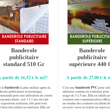
Banderole
Banderole
publicitaire
publicitaire
standard 510 Gr
supérieure 440 
A partir de 16,52 € le m2*
A partir de 27,00 € le
banderole
banderole PVC
t la
la plus utiliser après la
C'est une
pour util
derole publicitaire économique,
intérieur comme en extérieur pour
ommandé pour une utilisation de courte
usage de 3 à 5 ans. Elle est idéale p
oyenne durée, soit 1 à 3 ans suivant
s'assurer une communication effica
 exposition extérieur, elle peut tout
un rendue des couleurs excellent d
i bien être utilisé en intérieur. Elle est
en recto verso et réalisé en
impress