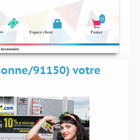
0


mo
Espace client
Panier
Accessoire
sonne/91150) votre