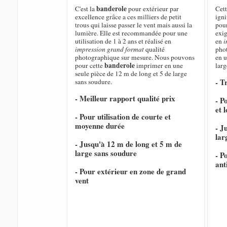
banderole
C'est la
pour extérieur par
Cet
excellence grâce a ces milliers de petit
igni
trous qui laisse passer le vent mais aussi la
pour
lumière. Elle est recommandée pour une
exig
utilisation de 1 à 2 ans et réalisé en
en
i
impression grand format
qualité
pho
photographique sur mesure. Nous pouvons
en u
banderole
pour cette
imprimer en une
larg
seule pièce de 12 m de long et 5 de large
- T
sans soudure.
- Meilleur rapport qualité prix
- P
et 
- Pour utilisation de courte et
moyenne durée
- J
lar
- Jusqu'à 12 m de long et 5 m de
large sans soudure
- P
ant
- Pour extérieur en zone de grand
vent