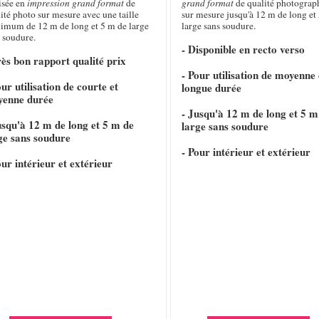
isée en
impression grand format
de
grand format
de qualité photograp
ité photo sur mesure avec une taille
sur mesure jusqu'à 12 m de long et 
imum de 12 m de long et 5 m de large
large sans soudure.
 soudure.
- Disponible en recto verso
rès bon rapport qualité prix
- Pour utilisation de moyenne 
our utilisation de courte et
longue durée
yenne durée
- Jusqu'à 12 m de long et 5 m
usqu'à 12 m de long et 5 m de
large sans soudure
ge sans soudure
- Pour intérieur et extérieur
our intérieur et extérieur