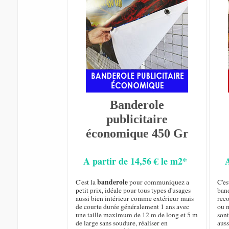
Banderole
publicitaire
économique 450 Gr
A partir de 14,56 € le m2*
banderole
C'est la
pour communiquez a
C'es
petit prix, idéale pour tous types d'usages
ban
aussi bien intérieur comme extérieur mais
rec
de courte durée généralement 1 ans avec
ou m
une taille maximum de 12 m de long et 5 m
sont
de large sans soudure, réaliser en
auss