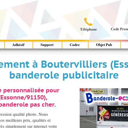

Code Pro
Téléphone
Adhésif
Support
Cadre
Objet Pub
ment à Boutervilliers (Es
banderole publicitaire
e personnalisée pour
 (Essonne/91150),
banderole pas cher.
pression qualité photo. Nous
s meilleurs prix, qualités et
ès simplement sur internet votre