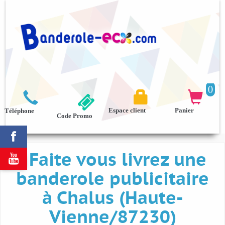
0



Espace client
Panier
Téléphone
Code Promo

Faite vous livrez une

banderole publicitaire
à Chalus (Haute-
Vienne/87230)