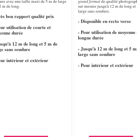
re avec une taille maxi de 5 m de large
grand format
de qualité photograp
2 m de long.
sur mesure jusqu'à 12 m de long et 
large sans soudure.
rès bon rapport qualité prix
- Disponible en recto verso
our utilisation de courte et
- Pour utilisation de moyenne 
yenne durée
longue durée
usqu'à 12 m de long et 5 m de
- Jusqu'à 12 m de long et 5 m
ge sans soudure
large sans soudure
our intérieur et extérieur
- Pour intérieur et extérieur