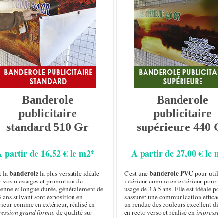
Banderole
Banderole
publicitaire
publicitaire
standard 510 Gr
supérieure 440 
A partir de 16,52 € le m2*
A partir de 27,00 € le
banderole
banderole PVC
t la
la plus versatile idéale
C'est une
pour util
r vos messages et promotion de
intérieur comme en extérieur pour
enne et longue durée, généralement de
usage de 3 à 5 ans. Elle est idéale p
3 ans suivant sont exposition en
s'assurer une communication effica
rieur comme en extérieur, réalisé en
un rendue des couleurs excellent d
ression grand format
de qualité sur
en recto verso et réalisé en
impress