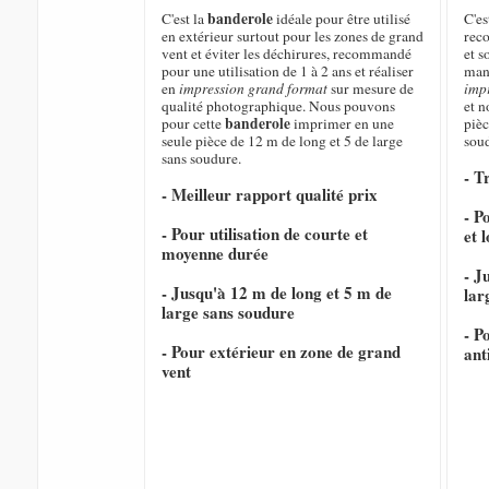
banderole
C'est la
idéale pour être utilisé
C'e
en extérieur surtout pour les zones de grand
rec
vent et éviter les déchirures, recommandé
et s
pour une utilisation de 1 à 2 ans et réaliser
mani
en
impression grand format
sur mesure de
imp
qualité photographique. Nous pouvons
et 
banderole
pour cette
imprimer en une
pièc
seule pièce de 12 m de long et 5 de large
sou
sans soudure.
- T
- Meilleur rapport qualité prix
- P
- Pour utilisation de courte et
et 
moyenne durée
- J
- Jusqu'à 12 m de long et 5 m de
lar
large sans soudure
- P
- Pour extérieur en zone de grand
ant
vent