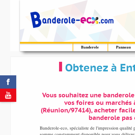
Banderole
Panneau
Obtenez à En


Vous souhaitez une banderole
vos foires ou marchés 
(Réunion/97414), acheter facil
banderole pas 
Banderole-eco, spécialiste de l'impression qualit
somme constamment disponible pour vous délivrez n