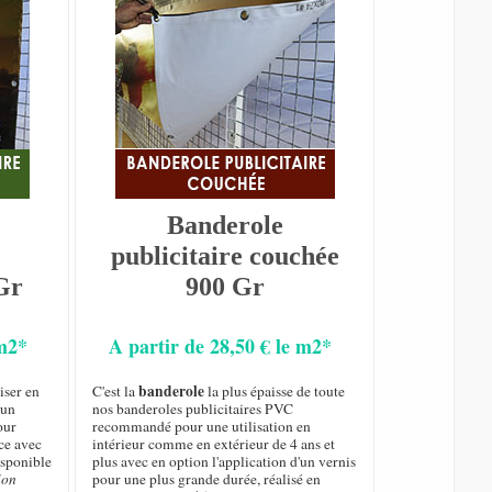
Banderole
publicitaire couchée
Gr
900 Gr
 m2*
A partir de 28,50 € le m2*
banderole
iser en
C'est la
la plus épaisse de toute
 un
nos banderoles publicitaires PVC
our
recommandé pour une utilisation en
ce avec
intérieur comme en extérieur de 4 ans et
isponible
plus avec en option l'application d'un vernis
ion
pour une plus grande durée, réalisé en