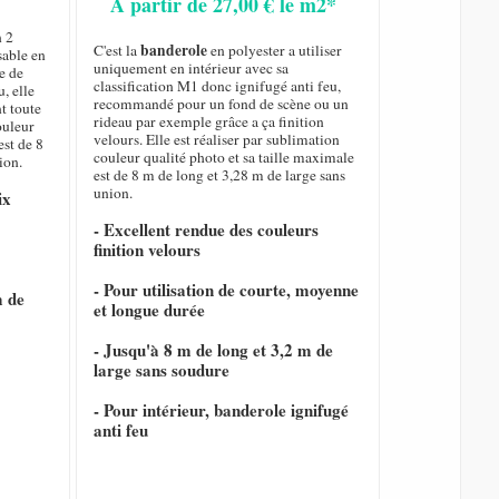
A partir de 27,00 € le m2*
n 2
banderole
C'est la
en polyester a utiliser
sable en
uniquement en intérieur avec sa
e de
classification M1 donc ignifugé anti feu,
, elle
recommandé pour un fond de scène ou un
nt toute
rideau par exemple grâce a ça finition
ouleur
velours. Elle est réaliser par sublimation
est de 8
couleur qualité photo et sa taille maximale
ion.
est de 8 m de long et 3,28 m de large sans
union.
ix
- Excellent rendue des couleurs
finition velours
- Pour utilisation de courte, moyenne
m de
et longue durée
- Jusqu'à 8 m de long et 3,2 m de
large sans soudure
- Pour intérieur, banderole ignifugé
anti feu