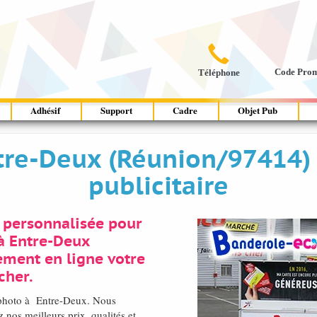

Code Pro
Téléphone
Adhésif
Support
Cadre
Objet Pub
tre-Deux (Réunion/97414)
publicitaire
 personnalisée pour
à Entre-Deux
ement en ligne votre
cher.
é photo à Entre-Deux. Nous
os meilleurs prix, qualités et