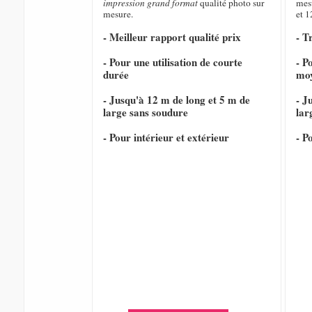
impression grand format
qualité photo sur
mesu
mesure.
et 1
- Meilleur rapport qualité prix
- T
- Pour une utilisation de courte
- P
durée
mo
- Jusqu'à 12 m de long et 5 m de
- J
large sans soudure
lar
- Pour intérieur et extérieur
- P