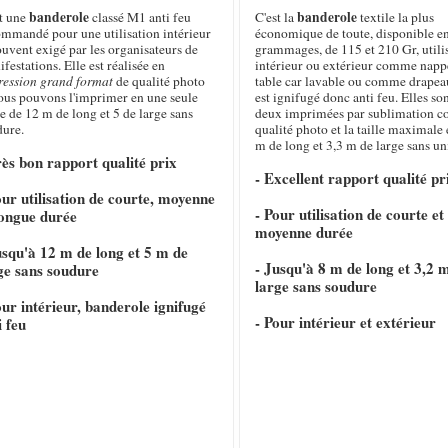
banderole
banderole
st une
classé M1 anti feu
C'est la
textile la plus
ommandé pour une utilisation intérieur
économique de toute, disponible e
ouvent exigé par les organisateurs de
grammages, de 115 et 210 Gr, utili
festations. Elle est réalisée en
intérieur ou extérieur comme napp
ression grand format
de qualité photo
table car lavable ou comme drapeau
nous pouvons l'imprimer en une seule
est ignifugé donc anti feu. Elles so
e de 12 m de long et 5 de large sans
deux imprimées par sublimation c
dure.
qualité photo et la taille maximale 
m de long et 3,3 m de large sans un
rès bon rapport qualité prix
- Excellent rapport qualité pr
our utilisation de courte, moyenne
- Pour utilisation de courte et
longue durée
moyenne durée
usqu'à 12 m de long et 5 m de
- Jusqu'à 8 m de long et 3,2 
ge sans soudure
large sans soudure
our intérieur, banderole ignifugé
- Pour intérieur et extérieur
i feu