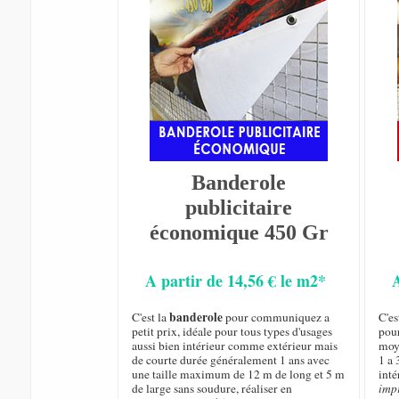
Banderole
publicitaire
économique 450 Gr
A partir de 14,56 € le m2*
banderole
C'est la
pour communiquez a
C'es
petit prix, idéale pour tous types d'usages
pou
aussi bien intérieur comme extérieur mais
moy
de courte durée généralement 1 ans avec
1 a 
une taille maximum de 12 m de long et 5 m
inté
de large sans soudure, réaliser en
imp