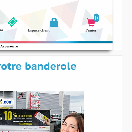
0


mo
Espace client
Panier
Accessoire
votre banderole