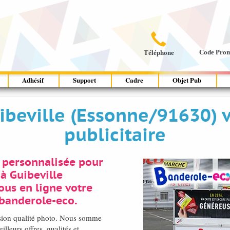

Code Pro
Téléphone
Adhésif
Support
Cadre
Objet Pub
uibeville (Essonne/91630) 
publicitaire
 personnalisée pour
à Guibeville
ous en ligne votre
 banderole-eco.
ssion qualité photo. Nous somme
leurs offres, qualités et