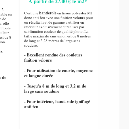
A partir de 27,00 € le m2*
n 2
banderole
C'est une
en tissue polyester M1
sable en
donc anti feu avec une finition velours pour
e de
un résulta haut de gamme a utiliser en
, elle
intérieur exclusivement et réaliser par
nt toute
sublimation couleur de qualité photo. La
ouleur
taille maximale sans union est de 8 mètres
est de 8
de long et 3,28 mètres de large sans
ion.
soudure.
ix
- Excellent rendue des couleurs
finition velours
- Pour utilisation de courte, moyenne
et longue durée
m de
- Jusqu'à 8 m de long et 3,2 m de
large sans soudure
- Pour intérieur, banderole ignifugé
anti feu