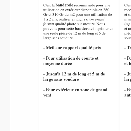
banderole
C'est la
recommandé pour une
C'e
utilisation en extérieur disponible en 280
rec
Gr et 310 Gr du m2 pour une utilisation de
et s
1 à 2 ans, réaliser en
impression grand
mani
format
qualité photo sur mesure. Nous
imp
banderole
pouvons pour cette
imprimer en
et 
une seule pièce de 12 m de long et 5 de
pièc
large sans soudure.
sou
- Meilleur rapport qualité prix
- T
- Pour utilisation de courte et
- P
moyenne durée
et 
- Jusqu'à 12 m de long et 5 m de
- J
large sans soudure
lar
- Pour extérieur en zone de grand
- P
vent
ant