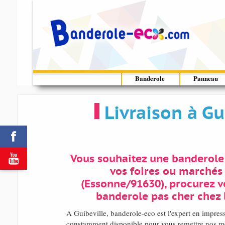
Banderole
Panneau
Livraison à G


Vous souhaitez une banderole
vos foires ou marchés 
(Essonne/91630), procurez v
banderole pas cher chez
A Guibeville, banderole-eco est l'expert en impre
constamment disponible pour vous remettre nos meil