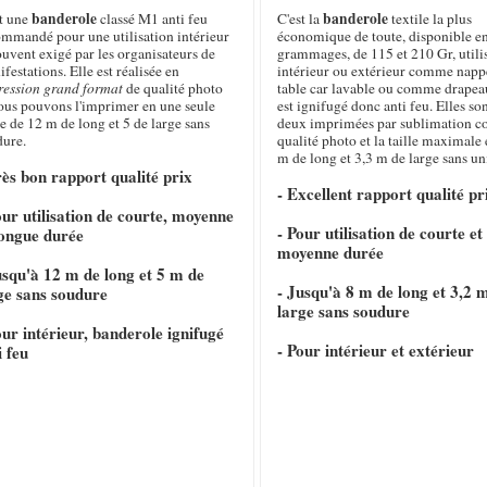
banderole
banderole
st une
classé M1 anti feu
C'est la
textile la plus
ommandé pour une utilisation intérieur
économique de toute, disponible e
ouvent exigé par les organisateurs de
grammages, de 115 et 210 Gr, utili
festations. Elle est réalisée en
intérieur ou extérieur comme napp
ression grand format
de qualité photo
table car lavable ou comme drapeau
nous pouvons l'imprimer en une seule
est ignifugé donc anti feu. Elles so
e de 12 m de long et 5 de large sans
deux imprimées par sublimation c
dure.
qualité photo et la taille maximale 
m de long et 3,3 m de large sans un
rès bon rapport qualité prix
- Excellent rapport qualité pr
our utilisation de courte, moyenne
- Pour utilisation de courte et
longue durée
moyenne durée
usqu'à 12 m de long et 5 m de
- Jusqu'à 8 m de long et 3,2 
ge sans soudure
large sans soudure
our intérieur, banderole ignifugé
- Pour intérieur et extérieur
i feu