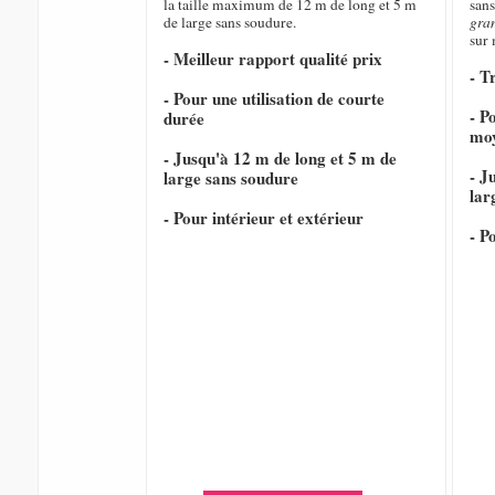
la taille maximum de 12 m de long et 5 m
sans
de large sans soudure.
gra
sur
- Meilleur rapport qualité prix
- T
- Pour une utilisation de courte
- P
durée
mo
- Jusqu'à 12 m de long et 5 m de
- J
large sans soudure
lar
- Pour intérieur et extérieur
- P