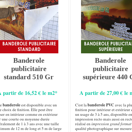
Banderole
Banderole
publicitaire
publicitaire
standard 510 Gr
supérieure 440 
A partir de 16,52 € le m2*
A partir de 27,00 € le
banderole
banderole PVC
te
est disponible avec un
C'est la
avec la plu
e choix de finition. Elle peut être
finition pour intérieur et extérieur 
iser en intérieur comme en extérieur
un usage de 3 à 5 ans, disponible e
r une courte ou moyenne durée
impression recto mais aussi en rect
ralement de 1 à 3 ans avec une taille
réalisé en
impression grand format
imum de 12 m de long et 5 m de large
qualité photographique sur mesure