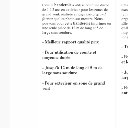
banderole
C'est la
a utilisé pour une durée
C'es
de 1 à 2 ans en extérieur pour les zones de
exce
grand vent, réalisée en
impression grand
igni
format
qualité photo sur mesure. Nous
orga
banderole
pouvons pour cette
imprimer en
Elle
une seule pièce de 12 m de long et 5 de
qual
large sans soudure.
imp
long
- Meilleur rapport qualité prix
- T
- Pour utilisation de courte et
- P
moyenne durée
et 
- Jusqu'à 12 m de long et 5 m de
- J
large sans soudure
lar
- Pour extérieur en zone de grand
- P
vent
ant