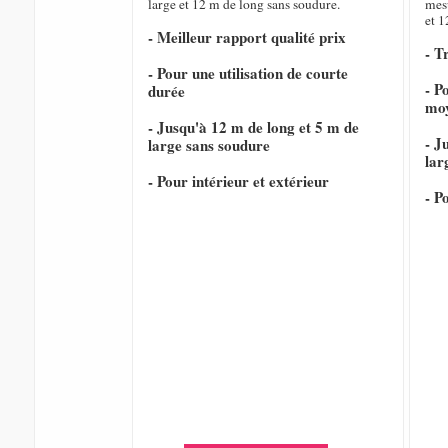
large et 12 m de long sans soudure.
mesu
et 1
- Meilleur rapport qualité prix
- T
- Pour une utilisation de courte
- P
durée
mo
- Jusqu'à 12 m de long et 5 m de
- J
large sans soudure
lar
- Pour intérieur et extérieur
- P