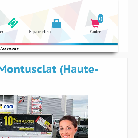
0


mo
Espace client
Panier
Accessoire
 Montusclat (Haute-