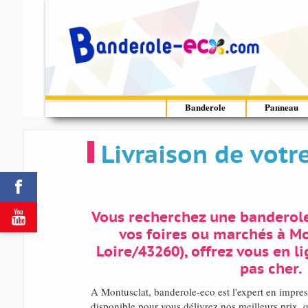
Banderole
Panneau
Livraison de votr


Vous recherchez une banderol
vos foires ou marchés à Mo
Loire/43260), offrez vous en l
pas cher.
A Montusclat, banderole-eco est l'expert en impr
disponible pour vous délivrez nos meilleurs prix, q