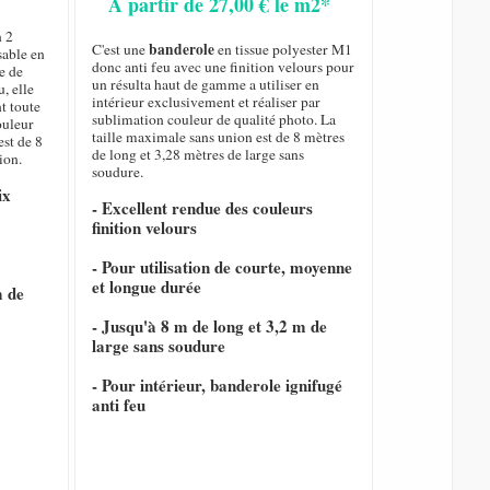
A partir de 27,00 € le m2*
n 2
banderole
C'est une
en tissue polyester M1
sable en
donc anti feu avec une finition velours pour
e de
un résulta haut de gamme a utiliser en
, elle
intérieur exclusivement et réaliser par
nt toute
sublimation couleur de qualité photo. La
ouleur
taille maximale sans union est de 8 mètres
est de 8
de long et 3,28 mètres de large sans
ion.
soudure.
ix
- Excellent rendue des couleurs
finition velours
- Pour utilisation de courte, moyenne
et longue durée
m de
- Jusqu'à 8 m de long et 3,2 m de
large sans soudure
- Pour intérieur, banderole ignifugé
anti feu