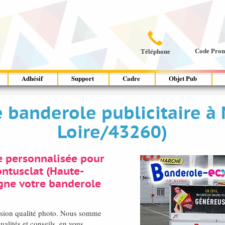

Code Pro
Téléphone
Adhésif
Support
Cadre
Objet Pub
e banderole publicitaire à
Loire/43260)
e personnalisée pour
ntusclat (Haute-
igne votre banderole
ession qualité photo. Nous somme
ualités et conseils, en vous