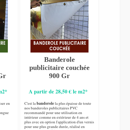
Banderole
publicitaire couchée
Gr
900 Gr
 m2*
A partir de 28,50 € le m2*
banderole
iser en
C'est la
la plus épaisse de toute
nos banderoles publicitaires PVC
longue
recommandé pour une utilisation en
intérieur comme en extérieur de 4 ans et
plus avec en option l'application d'un vernis
pour une plus grande durée, réalisé en