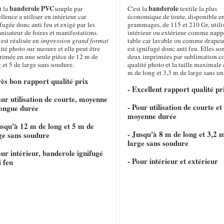
banderole PVC
banderole
t la
souple par
C'est la
textile la plus
llence a utiliser en intérieur car
économique de toute, disponible e
fugée donc anti feu et exigé par les
grammages, de 115 et 210 Gr, utili
nisateur de foires et manifestations.
intérieur ou extérieur comme napp
 est réalisée en
impression grand format
table car lavable ou comme drapeau
ité photo sur mesure et elle peut être
est ignifugé donc anti feu. Elles so
rimée en une seule pièce de 12 m de
deux imprimées par sublimation c
 et 5 de large sans soudure.
qualité photo et la taille maximale 
m de long et 3,3 m de large sans un
rès bon rapport qualité prix
- Excellent rapport qualité pr
our utilisation de courte, moyenne
- Pour utilisation de courte et
longue durée
moyenne durée
usqu'à 12 m de long et 5 m de
- Jusqu'à 8 m de long et 3,2 
ge sans soudure
large sans soudure
our intérieur, banderole ignifugé
- Pour intérieur et extérieur
i feu