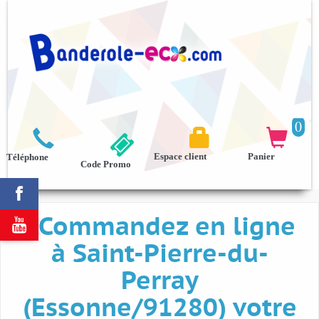
0



Espace client
Panier
Téléphone
Code Promo

Commandez en ligne

à Saint-Pierre-du-
Perray
(Essonne/91280) votre