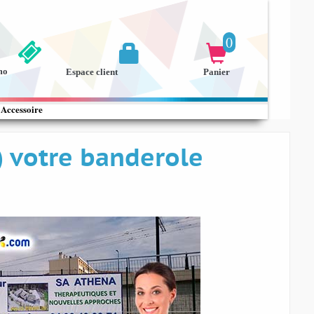
0


mo
Espace client
Panier
Accessoire
) votre banderole