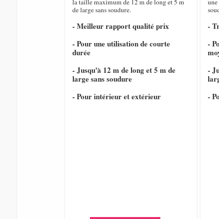
la taille maximum de 12 m de long et 5 m
une 
de large sans soudure.
sou
- Meilleur rapport qualité prix
- T
- Pour une utilisation de courte
- P
durée
mo
- Jusqu'à 12 m de long et 5 m de
- J
large sans soudure
lar
- Pour intérieur et extérieur
- P