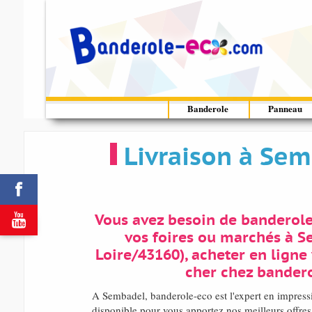
Banderole
Panneau
Livraison à Sem


Vous avez besoin de banderol
vos foires ou marchés à 
Loire/43160), acheter en ligne
cher chez bandero
A Sembadel, banderole-eco est l'expert en impres
disponible pour vous apportez nos meilleurs offres 