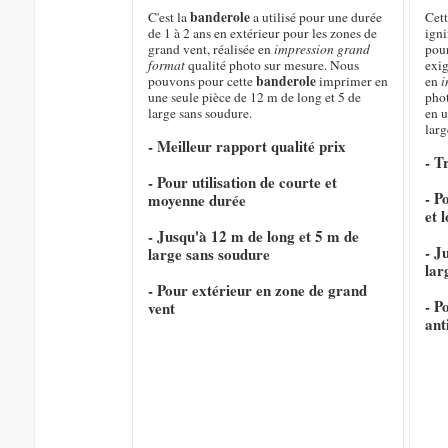
banderole
C'est la
a utilisé pour une durée
Cet
de 1 à 2 ans en extérieur pour les zones de
igni
grand vent, réalisée en
impression grand
pour
format
qualité photo sur mesure. Nous
exig
banderole
pouvons pour cette
imprimer en
en
i
une seule pièce de 12 m de long et 5 de
pho
large sans soudure.
en u
larg
- Meilleur rapport qualité prix
- T
- Pour utilisation de courte et
- P
moyenne durée
et 
- Jusqu'à 12 m de long et 5 m de
- J
large sans soudure
lar
- Pour extérieur en zone de grand
- P
vent
ant