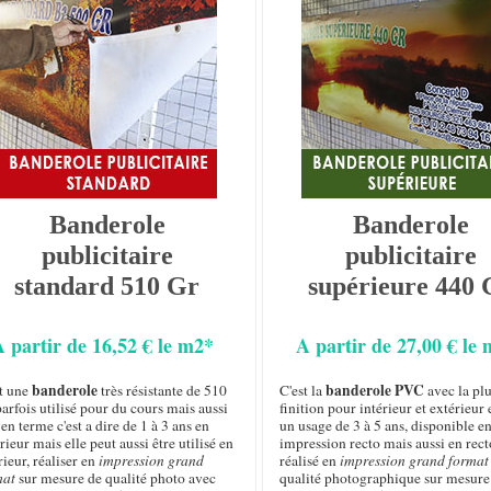
Banderole
Banderole
publicitaire
publicitaire
standard 510 Gr
supérieure 440 
A partir de 16,52 € le m2*
A partir de 27,00 € le
banderole
banderole PVC
st une
très résistante de 510
C'est la
avec la plu
arfois utilisé pour du cours mais aussi
finition pour intérieur et extérieur 
n terme c'est a dire de 1 à 3 ans en
un usage de 3 à 5 ans, disponible e
rieur mais elle peut aussi être utilisé en
impression recto mais aussi en rect
rieur, réaliser en
impression grand
réalisé en
impression grand format
mat
sur mesure de qualité photo avec
qualité photographique sur mesure