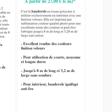
A partir de 27,00 € le m2*
n 2
banderole
C'est la
en tissue polyester à
sable en
utiliser exclusivement en intérieur avec une
e de
finition velours. Elle est imprimé par
, elle
sublimation couleur qualité photo pour une
nt toute
excellente tenue des couleur et peut être
ouleur
fabrique jusqu'a 8 m de long et 3,28 m de
est de 8
large sans union.
ion.
- Excellent rendue des couleurs
ix
finition velours
- Pour utilisation de courte, moyenne
et longue durée
m de
- Jusqu'à 8 m de long et 3,2 m de
large sans soudure
- Pour intérieur, banderole ignifugé
anti feu