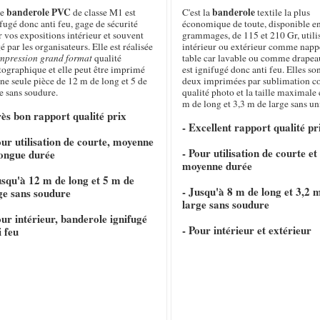
banderole PVC
banderole
te
de classe M1 est
C'est la
textile la plus
fugé donc anti feu, gage de sécurité
économique de toute, disponible e
 vos expositions intérieur et souvent
grammages, de 115 et 210 Gr, utili
é par les organisateurs. Elle est réalisée
intérieur ou extérieur comme napp
mpression grand format
qualité
table car lavable ou comme drapeau
tographique et elle peut être imprimé
est ignifugé donc anti feu. Elles so
ne seule pièce de 12 m de long et 5 de
deux imprimées par sublimation c
e sans soudure.
qualité photo et la taille maximale 
m de long et 3,3 m de large sans un
rès bon rapport qualité prix
- Excellent rapport qualité pr
our utilisation de courte, moyenne
- Pour utilisation de courte et
longue durée
moyenne durée
usqu'à 12 m de long et 5 m de
- Jusqu'à 8 m de long et 3,2 
ge sans soudure
large sans soudure
our intérieur, banderole ignifugé
- Pour intérieur et extérieur
i feu