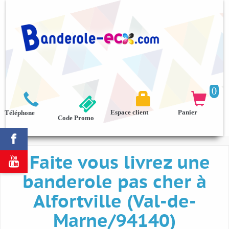
0



Espace client
Panier
Téléphone
Code Promo

Faite vous livrez une

banderole pas cher à
Alfortville (Val-de-
Marne/94140)