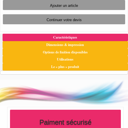
Caractéristiques
Dimensions & impression
Options de finition disponibles
Utilisations
Le « plus » produit
Paiment sécurisé