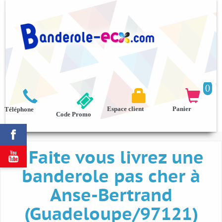
0



Espace client
Panier
Téléphone
Code Promo

Faite vous livrez une

banderole pas cher à
Anse-Bertrand
(Guadeloupe/97121)