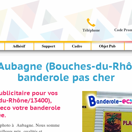

Code Pro
Téléphone
Adhésif
Support
Cadre
Objet Pub
ubagne (Bouches-du-Rhô
banderole pas cher
blicitaire pour vos
-du-Rhône/13400),
-eco votre banderole
e.
ité photo à Aubagne. Nous somme
leurs prix, qualités et