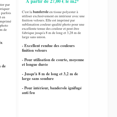
A partir de 27,00 € le m2*
ster par
briquer
banderole
C'est la
en tissue polyester à
 parfois
utiliser exclusivement en intérieur avec une
t en
finition velours. Elle est imprimé par
t imprimé
sublimation couleur qualité photo pour une
 photo
excellente tenue des couleur et peut être
 m de
fabrique jusqu'a 8 m de long et 3,28 m de
large sans union.
ix
- Excellent rendue des couleurs
finition velours
- Pour utilisation de courte, moyenne
et longue durée
m de
- Jusqu'à 8 m de long et 3,2 m de
large sans soudure
- Pour intérieur, banderole ignifugé
anti feu