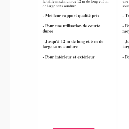
la taille maximum de 12 m de long et 5 m
une 
de large sans soudure.
sou
- Meilleur rapport qualité prix
- T
- Pour une utilisation de courte
- P
durée
mo
- Jusqu'à 12 m de long et 5 m de
- J
large sans soudure
lar
- Pour intérieur et extérieur
- P