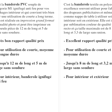
banderole PVC
banderole
t la
souple de
C'est la
textile en polye
gorie M1 ignifugé anti feu pour vos
excellence souvent utiliser pour fa
chages intérieur et qui convient très bien
des drapeaux publicitaires et même
 une utilisation de courte a long terme.
comme nappe de table à utiliser soi
 est réalisée en
impression grand format
intérieur soit en extérieur. Elle es
ualité photo et peut être imprimer en
par sublimation couleur de qualité
seule pièce de 12 m de long et 5 de
recto et ça taille maximale est de 8
e sans soudure.
long et 3,3 de large sans union.
rès bon rapport qualité prix
- Excellent rapport qualité pr
our utilisation de courte, moyenne
- Pour utilisation de courte et
longue durée
moyenne durée
usqu'à 12 m de long et 5 m de
- Jusqu'à 8 m de long et 3,2 
ge sans soudure
large sans soudure
our intérieur, banderole ignifugé
- Pour intérieur et extérieur
i feu