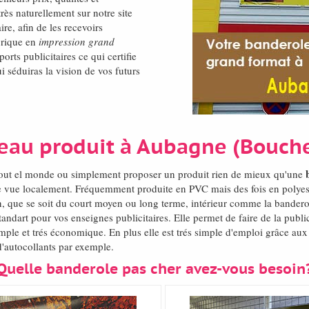
ès naturellement sur notre site
ire, afin de les recevoirs
brique en
impression grand
rts publicitaires ce qui certifie
i séduiras la vision de vos futurs
veau produit à Aubagne (Bouc
out el monde ou simplement proposer un produit rien de mieux qu'une
tre vue localement. Fréquemment produite en PVC mais des fois en polye
n, que se soit du court moyen ou long terme, intérieur comme la banderol
andart pour vos enseignes publicitaires. Elle permet de faire de la publ
ple et trés économique. En plus elle est trés simple d'emploi grâce aux 
d'autocollants par exemple.
Quelle banderole pas cher avez-vous besoin