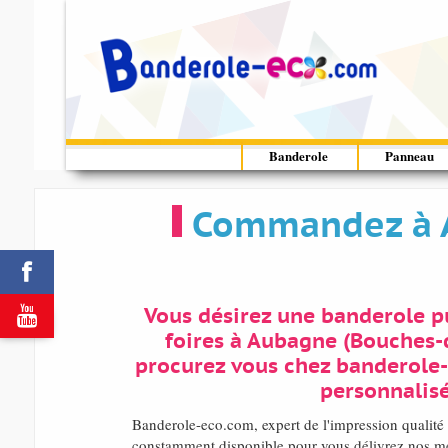
Banderole
Panneau
Commandez à A


Vous désirez une banderole pu
foires à Aubagne (Bouches
procurez vous chez banderole
personnalisé
Banderole-eco.com, expert de l'impression qual
constamment disponible pour vous délivrez nos meil