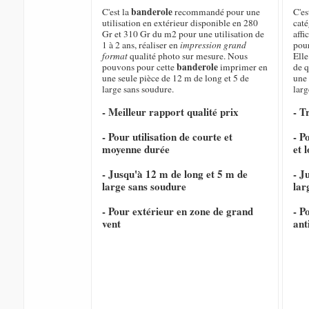
banderole
C'est la
recommandé pour une
C'es
utilisation en extérieur disponible en 280
caté
Gr et 310 Gr du m2 pour une utilisation de
affi
1 à 2 ans, réaliser en
impression grand
pour
format
qualité photo sur mesure. Nous
Elle
banderole
pouvons pour cette
imprimer en
de q
une seule pièce de 12 m de long et 5 de
une 
large sans soudure.
larg
- Meilleur rapport qualité prix
- T
- Pour utilisation de courte et
- P
moyenne durée
et 
- Jusqu'à 12 m de long et 5 m de
- J
large sans soudure
lar
- Pour extérieur en zone de grand
- P
vent
ant