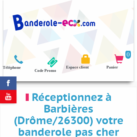
0



Espace client
Panier
Téléphone
Code Promo

Réceptionnez à

Barbières
(Drôme/26300) votre
banderole pas cher