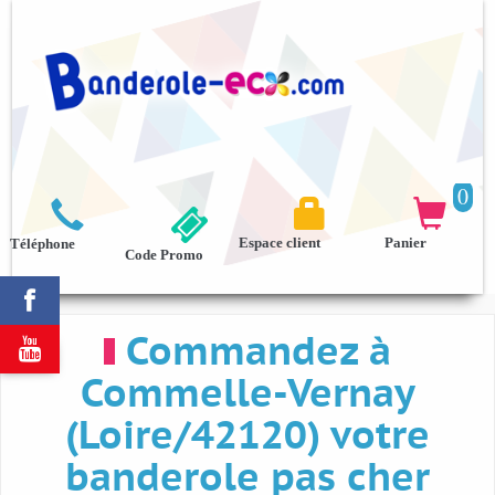
0



Espace client
Panier
Téléphone
Code Promo

Commandez à

Commelle-Vernay
(Loire/42120) votre
banderole pas cher