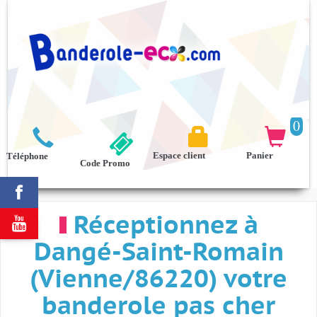
0



Espace client
Panier
Téléphone
Code Promo

Réceptionnez à

Dangé-Saint-Romain
(Vienne/86220) votre
banderole pas cher