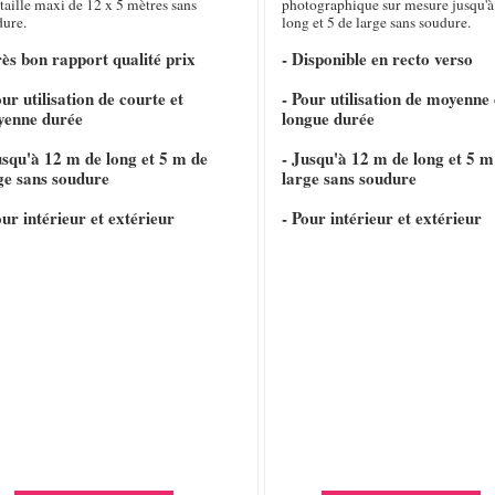
taille maxi de 12 x 5 mètres sans
photographique sur mesure jusqu'à
dure.
long et 5 de large sans soudure.
rès bon rapport qualité prix
- Disponible en recto verso
our utilisation de courte et
- Pour utilisation de moyenne 
yenne durée
longue durée
usqu'à 12 m de long et 5 m de
- Jusqu'à 12 m de long et 5 m
ge sans soudure
large sans soudure
our intérieur et extérieur
- Pour intérieur et extérieur