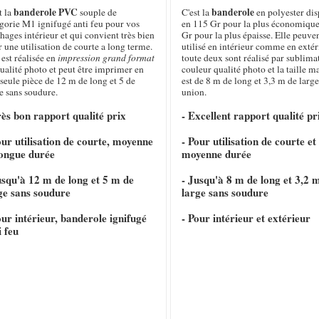
banderole PVC
banderole
t la
souple de
C'est la
en polyester di
gorie M1 ignifugé anti feu pour vos
en 115 Gr pour la plus économique
chages intérieur et qui convient très bien
Gr pour la plus épaisse. Elle peuven
 une utilisation de courte a long terme.
utilisé en intérieur comme en extéri
 est réalisée en
impression grand format
toute deux sont réalisé par sublima
ualité photo et peut être imprimer en
couleur qualité photo et la taille 
seule pièce de 12 m de long et 5 de
est de 8 m de long et 3,3 m de large
e sans soudure.
union.
rès bon rapport qualité prix
- Excellent rapport qualité pr
our utilisation de courte, moyenne
- Pour utilisation de courte et
longue durée
moyenne durée
usqu'à 12 m de long et 5 m de
- Jusqu'à 8 m de long et 3,2 
ge sans soudure
large sans soudure
our intérieur, banderole ignifugé
- Pour intérieur et extérieur
i feu