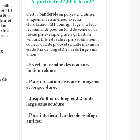
A partir de 27,00 € le m2*
sponible
 et 210
banderole
C'est la
en polyester a utiliser
t être
uniquement en intérieur avec sa
eur, et
classification M1 donc ignifugé anti feu,
tion
recommandé pour un fond de scène ou un
maximale
rideau par exemple grâce a ça finition
 sans
velours. Elle est réaliser par sublimation
couleur qualité photo et sa taille maximale
est de 8 m de long et 3,28 m de large sans
ix
union.
- Excellent rendue des couleurs
finition velours
m de
- Pour utilisation de courte, moyenne
et longue durée
- Jusqu'à 8 m de long et 3,2 m de
large sans soudure
- Pour intérieur, banderole ignifugé
anti feu