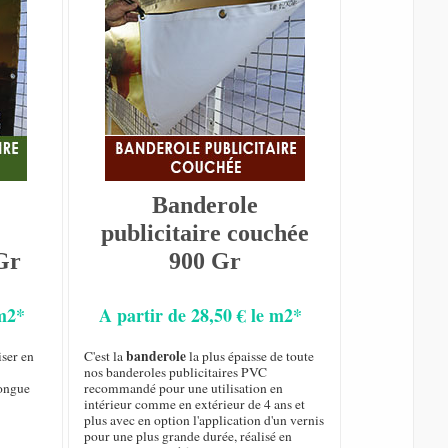
Banderole
publicitaire couchée
Gr
900 Gr
 m2*
A partir de 28,50 € le m2*
banderole
iser en
C'est la
la plus épaisse de toute
nos banderoles publicitaires PVC
longue
recommandé pour une utilisation en
intérieur comme en extérieur de 4 ans et
plus avec en option l'application d'un vernis
pour une plus grande durée, réalisé en