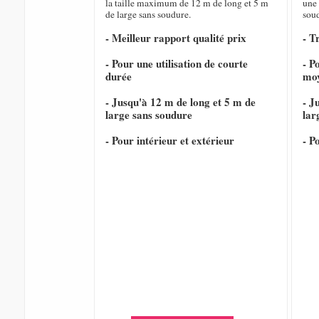
la taille maximum de 12 m de long et 5 m
une 
de large sans soudure.
sou
- Meilleur rapport qualité prix
- T
- Pour une utilisation de courte
- P
durée
mo
- Jusqu'à 12 m de long et 5 m de
- J
large sans soudure
lar
- Pour intérieur et extérieur
- P