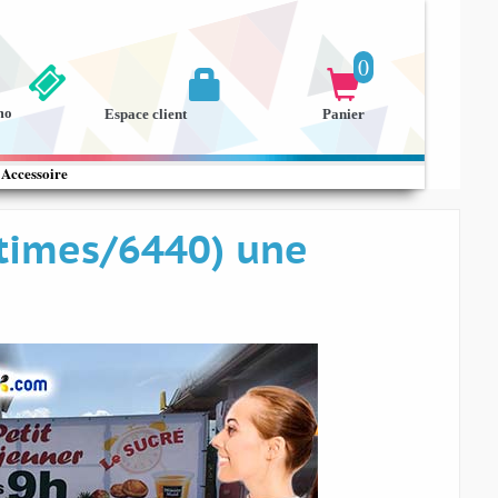
0


mo
Espace client
Panier
Accessoire
ritimes/6440) une