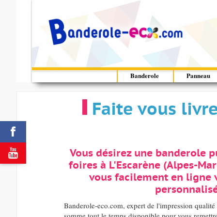
Banderole
Panneau
Faite vous liv


Vous désirez une banderole pu
foires à L'Escarène (Alpes-Mar
vous facilement en ligne 
personnalisé
Banderole-eco.com, expert de l'impression qualit
somme tout le temps disponible pour vous remettre 