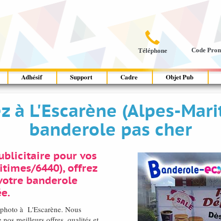

Code Pro
Téléphone
Adhésif
Support
Cadre
Objet Pub
rez à L'Escarène (Alpes-Ma
banderole pas cher
blicitaire pour vos
itimes/6440), offrez
votre banderole
e.
é photo à L'Escarène. Nous
nos meilleurs offres, qualités et