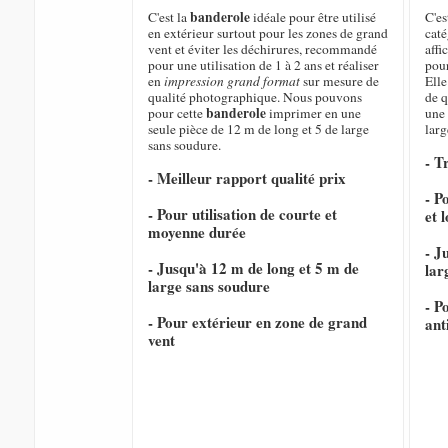
banderole
C'est la
idéale pour être utilisé
C'es
en extérieur surtout pour les zones de grand
caté
vent et éviter les déchirures, recommandé
affi
pour une utilisation de 1 à 2 ans et réaliser
pour
en
impression grand format
sur mesure de
Elle
qualité photographique. Nous pouvons
de q
banderole
pour cette
imprimer en une
une 
seule pièce de 12 m de long et 5 de large
larg
sans soudure.
- T
- Meilleur rapport qualité prix
- P
- Pour utilisation de courte et
et 
moyenne durée
- J
- Jusqu'à 12 m de long et 5 m de
lar
large sans soudure
- P
- Pour extérieur en zone de grand
ant
vent