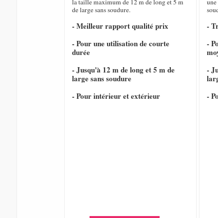
la taille maximum de 12 m de long et 5 m
une 
de large sans soudure.
sou
- Meilleur rapport qualité prix
- T
- Pour une utilisation de courte
- P
durée
mo
- Jusqu'à 12 m de long et 5 m de
- J
large sans soudure
lar
- Pour intérieur et extérieur
- P