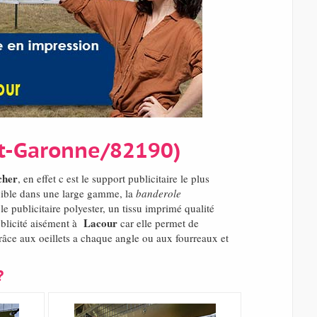
et-Garonne/82190)
cher
, en effet c est le support publicitaire le plus
nible dans une large gamme, la
banderole
e publicitaire polyester, un tissu imprimé qualité
Lacour
ublicité aisément à
car elle permet de
râce aux oeillets a chaque angle ou aux fourreaux et
?