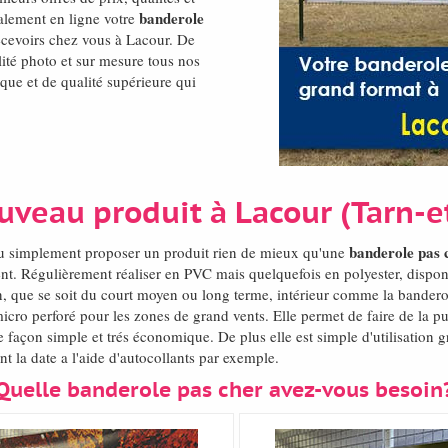
banderole
alement en ligne votre
 recevoirs chez vous à Lacour. De
ité photo et sur mesure tous nos
ique et de qualité supérieure qui
ouveau produit à Lacour (Tarn-
banderole pas 
 ou simplement proposer un produit rien de mieux qu'une
t. Régulièrement réaliser en PVC mais quelquefois en polyester, dispo
n, que se soit du court moyen ou long terme, intérieur comme la banderol
icro perforé pour les zones de grand vents. Elle permet de faire de la p
façon simple et trés économique. De plus elle est simple d'utilisation g
 la date a l'aide d'autocollants par exemple.
Quelle banderole pas cher avez-vous besoin