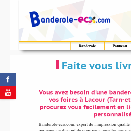
Banderole
Panneau
Faite vous li


Vous avez besoin d'une bandero
vos foires à Lacour (Tarn-e
procurez vous facilement en l
personnalisé
Banderole-eco.com, expert de l'impression quali
permanence disponible pour vous remettre nos meill