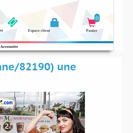
0


mo
Espace client
Panier
Accessoire
onne/82190) une