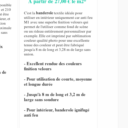
A partir de 27,00 € le m2*
sponible
 et 210
banderole
C'est la
textile idéale pour
t être
utiliser en intérieur uniquement car anti feu
eur, et
M1 avec une superbe finition velours qui
tion
permet de l'utiliser comme fond de scène
maximale
ou un rideau entièrement personnaliser par
 sans
exemple. Elle est imprimé par sublimation
couleur qualité photo pour une excellente
tenue des couleur et peut être fabriqué
ix
jusqu'a 8 m de long et 3,28 m de large sans
union.
- Excellent rendue des couleurs
finition velours
m de
- Pour utilisation de courte, moyenne
et longue durée
- Jusqu'à 8 m de long et 3,2 m de
large sans soudure
- Pour intérieur, banderole ignifugé
anti feu