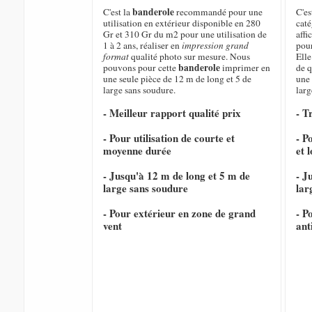
banderole
C'est la
recommandé pour une
C'es
utilisation en extérieur disponible en 280
caté
Gr et 310 Gr du m2 pour une utilisation de
affi
1 à 2 ans, réaliser en
impression grand
pour
format
qualité photo sur mesure. Nous
Elle
banderole
pouvons pour cette
imprimer en
de q
une seule pièce de 12 m de long et 5 de
une 
large sans soudure.
larg
- Meilleur rapport qualité prix
- T
- Pour utilisation de courte et
- P
moyenne durée
et 
- Jusqu'à 12 m de long et 5 m de
- J
large sans soudure
lar
- Pour extérieur en zone de grand
- P
vent
ant