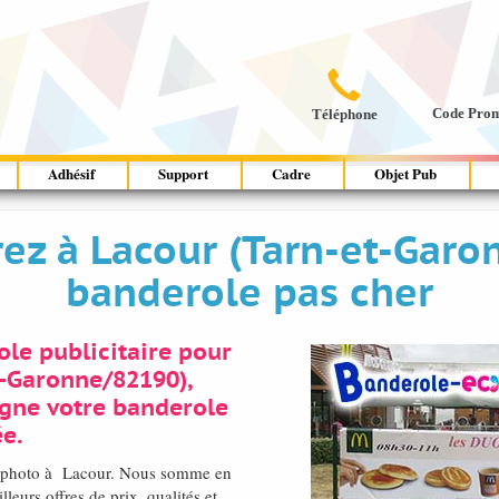

Code Pro
Téléphone
Adhésif
Support
Cadre
Objet Pub
vrez à Lacour (Tarn-et-Gar
banderole pas cher
le publicitaire pour
t-Garonne/82190),
igne votre banderole
e.
té photo à Lacour. Nous somme en
eurs offres de prix, qualités et