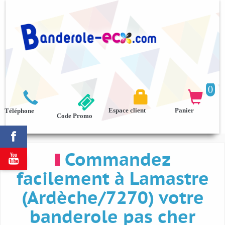
0



Espace client
Panier
Téléphone
Code Promo

Commandez

facilement à Lamastre
(Ardèche/7270) votre
banderole pas cher