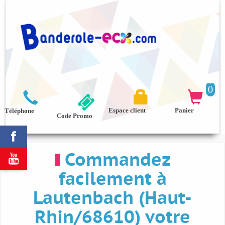
0



Espace client
Panier
Téléphone
Code Promo

Commandez

facilement à
Lautenbach (Haut-
Rhin/68610) votre