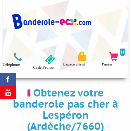
0



Espace client
Panier
Téléphone
Code Promo

Obtenez votre

banderole pas cher à
Lespéron
(Ardèche/7660)