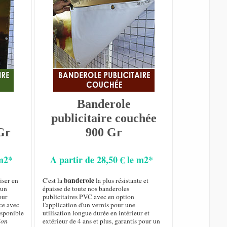
Banderole
publicitaire couchée
Gr
900 Gr
 m2*
A partir de 28,50 € le m2*
banderole
iser en
C'est la
la plus résistante et
 un
épaisse de toute nos banderoles
our
publicitaires PVC avec en option
ce avec
l'application d'un vernis pour une
isponible
utilisation longue durée en intérieur et
ion
extérieur de 4 ans et plus, garantis pour un