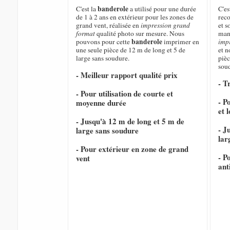
banderole
C'est la
a utilisé pour une durée
C'e
de 1 à 2 ans en extérieur pour les zones de
rec
grand vent, réalisée en
impression grand
et s
format
qualité photo sur mesure. Nous
mani
banderole
pouvons pour cette
imprimer en
imp
une seule pièce de 12 m de long et 5 de
et 
large sans soudure.
pièc
sou
- Meilleur rapport qualité prix
- T
- Pour utilisation de courte et
- P
moyenne durée
et 
- Jusqu'à 12 m de long et 5 m de
- J
large sans soudure
lar
- Pour extérieur en zone de grand
- P
vent
ant