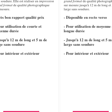
 soudure. Elle est réaliser en
impression
grand format
de qualité photograp
nd format
de qualité photographique
sur mesure jusqu'à 12 m de long et 
 mesure.
large sans soudure.
rès bon rapport qualité prix
- Disponible en recto verso
our utilisation de courte et
- Pour utilisation de moyenne 
yenne durée
longue durée
usqu'à 12 m de long et 5 m de
- Jusqu'à 12 m de long et 5 m
ge sans soudure
large sans soudure
our intérieur et extérieur
- Pour intérieur et extérieur