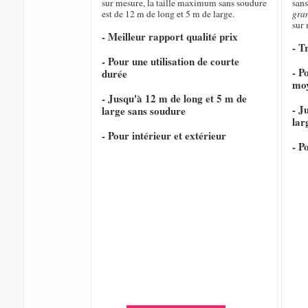
sur mesure, la taille maximum sans soudure
sans
est de 12 m de long et 5 m de large.
gra
sur
- Meilleur rapport qualité prix
- T
- Pour une utilisation de courte
- P
durée
mo
- Jusqu'à 12 m de long et 5 m de
- J
large sans soudure
lar
- Pour intérieur et extérieur
- P