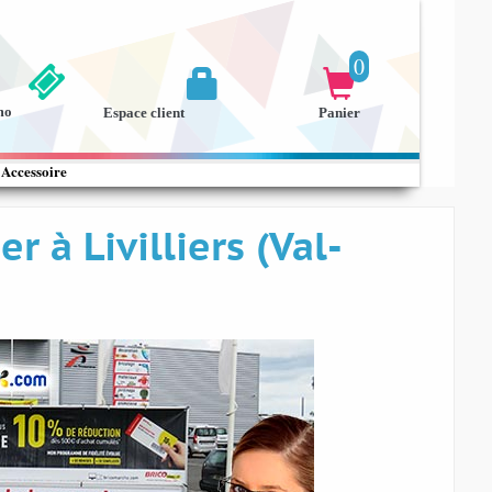
0


mo
Espace client
Panier
Accessoire
 à Livilliers (Val-