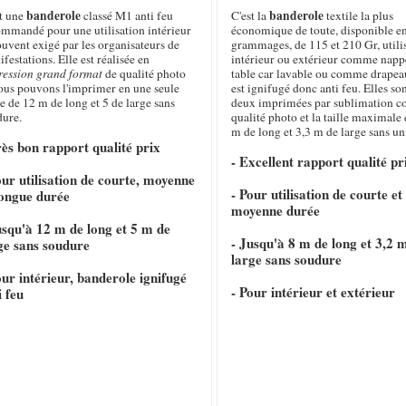
banderole
banderole
st une
classé M1 anti feu
C'est la
textile la plus
ommandé pour une utilisation intérieur
économique de toute, disponible e
ouvent exigé par les organisateurs de
grammages, de 115 et 210 Gr, utili
festations. Elle est réalisée en
intérieur ou extérieur comme napp
ression grand format
de qualité photo
table car lavable ou comme drapeau
nous pouvons l'imprimer en une seule
est ignifugé donc anti feu. Elles so
e de 12 m de long et 5 de large sans
deux imprimées par sublimation c
dure.
qualité photo et la taille maximale 
m de long et 3,3 m de large sans un
rès bon rapport qualité prix
- Excellent rapport qualité pr
our utilisation de courte, moyenne
- Pour utilisation de courte et
longue durée
moyenne durée
usqu'à 12 m de long et 5 m de
- Jusqu'à 8 m de long et 3,2 
ge sans soudure
large sans soudure
our intérieur, banderole ignifugé
- Pour intérieur et extérieur
i feu