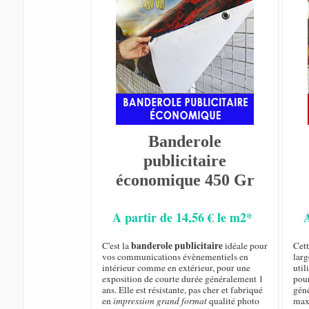
Banderole
publicitaire
économique 450 Gr
A partir de 14,56 € le m2*
banderole publicitaire
C'est la
idéale pour
Cet
vos communications évènementiels en
larg
intérieur comme en extérieur, pour une
util
exposition de courte durée généralement 1
pou
ans. Elle est résistante, pas cher et fabriqué
géné
en
impression grand format
qualité photo
max