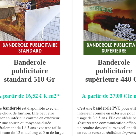
Banderole
Banderole
publicitaire
publicitaire
standard 510 Gr
supérieure 440 
A partir de 16,52 € le m2*
A partir de 27,00 € le
banderole
banderole PVC
te
est disponible avec un
C'est une
pour util
e choix de finition. Elle peut être
intérieur comme en extérieur pour
iser en intérieur comme en extérieur
usage de 3 à 5 ans. Elle est idéale p
r une courte ou moyenne durée
s'assurer une communication effica
ralement de 1 à 3 ans avec une taille
un rendue des couleurs excellent d
imum de 12 m de long et 5 m de large
en recto verso et réalisé en
impress