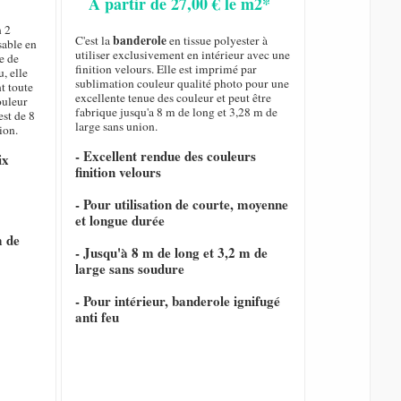
A partir de 27,00 € le m2*
n 2
banderole
C'est la
en tissue polyester à
sable en
utiliser exclusivement en intérieur avec une
e de
finition velours. Elle est imprimé par
, elle
sublimation couleur qualité photo pour une
nt toute
excellente tenue des couleur et peut être
ouleur
fabrique jusqu'a 8 m de long et 3,28 m de
est de 8
large sans union.
ion.
- Excellent rendue des couleurs
ix
finition velours
- Pour utilisation de courte, moyenne
et longue durée
m de
- Jusqu'à 8 m de long et 3,2 m de
large sans soudure
- Pour intérieur, banderole ignifugé
anti feu