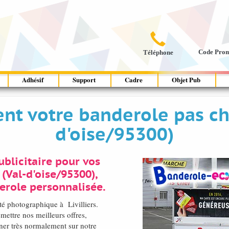

Code Pro
Téléphone
Adhésif
Support
Cadre
Objet Pub
t votre banderole pas cher
d'oise/95300)
blicitaire pour vos
 (Val-d'oise/95300),
erole personnalisée.
té photographique à Livilliers.
ettre nos meilleurs offres,
ner très normalement sur notre