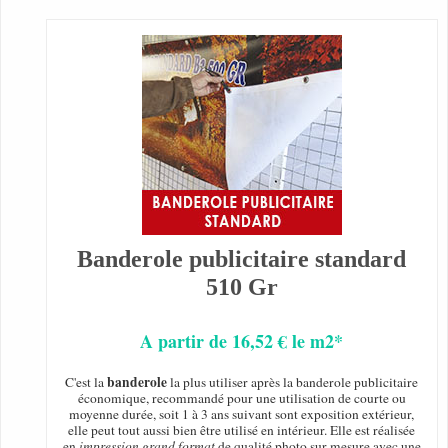
Banderole publicitaire standard
510 Gr
A partir de 16,52 € le m2*
banderole
C'est la
la plus utiliser après la banderole publicitaire
économique, recommandé pour une utilisation de courte ou
moyenne durée, soit 1 à 3 ans suivant sont exposition extérieur,
elle peut tout aussi bien être utilisé en intérieur. Elle est réalisée
en
impression grand format
de qualité photo sur mesure avec une