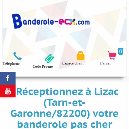
0



Espace client
Panier
Téléphone
Code Promo

Réceptionnez à Lizac

(Tarn-et-
Garonne/82200) votre
banderole pas cher