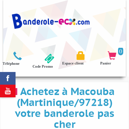
0



Espace client
Panier
Téléphone
Code Promo

Achetez à Macouba

(Martinique/97218)
votre banderole pas
cher