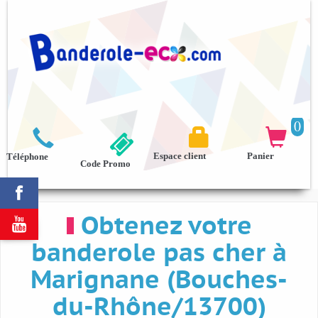
0



Espace client
Panier
Téléphone
Code Promo

Obtenez votre

banderole pas cher à
Marignane (Bouches-
du-Rhône/13700)