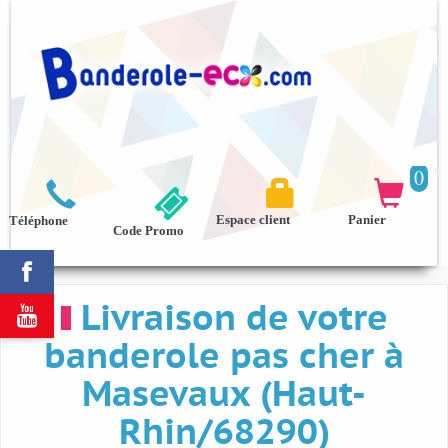
0



Espace client
Panier
Téléphone
Code Promo

Livraison de votre

banderole pas cher à
Masevaux (Haut-
Rhin/68290)