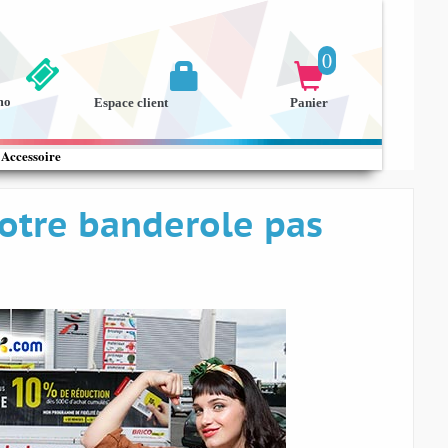
0


mo
Espace client
Panier
Accessoire
otre banderole pas