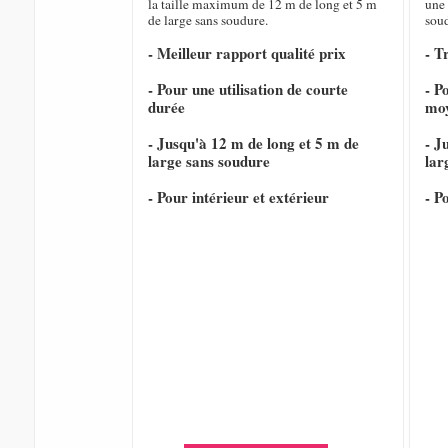
la taille maximum de 12 m de long et 5 m
une 
de large sans soudure.
sou
- Meilleur rapport qualité prix
- T
- Pour une utilisation de courte
- P
durée
mo
- Jusqu'à 12 m de long et 5 m de
- J
large sans soudure
lar
- Pour intérieur et extérieur
- P