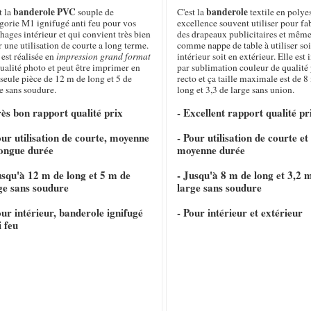
banderole PVC
banderole
t la
souple de
C'est la
textile en polye
gorie M1 ignifugé anti feu pour vos
excellence souvent utiliser pour fa
chages intérieur et qui convient très bien
des drapeaux publicitaires et même
 une utilisation de courte a long terme.
comme nappe de table à utiliser soi
 est réalisée en
impression grand format
intérieur soit en extérieur. Elle es
ualité photo et peut être imprimer en
par sublimation couleur de qualité
seule pièce de 12 m de long et 5 de
recto et ça taille maximale est de 8
e sans soudure.
long et 3,3 de large sans union.
rès bon rapport qualité prix
- Excellent rapport qualité pr
our utilisation de courte, moyenne
- Pour utilisation de courte et
longue durée
moyenne durée
usqu'à 12 m de long et 5 m de
- Jusqu'à 8 m de long et 3,2 
ge sans soudure
large sans soudure
our intérieur, banderole ignifugé
- Pour intérieur et extérieur
i feu