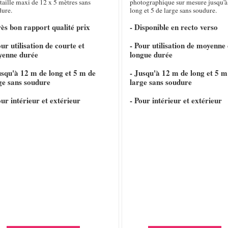
taille maxi de 12 x 5 mètres sans
photographique sur mesure jusqu'à
dure.
long et 5 de large sans soudure.
rès bon rapport qualité prix
- Disponible en recto verso
our utilisation de courte et
- Pour utilisation de moyenne 
yenne durée
longue durée
usqu'à 12 m de long et 5 m de
- Jusqu'à 12 m de long et 5 m
ge sans soudure
large sans soudure
our intérieur et extérieur
- Pour intérieur et extérieur