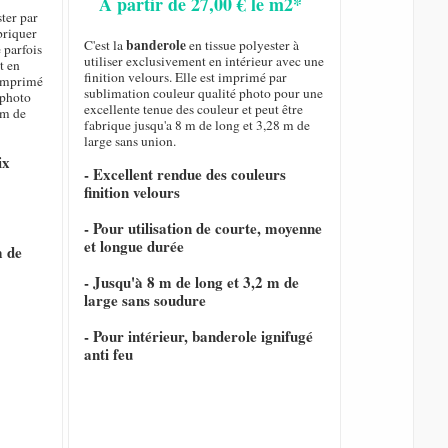
A partir de 27,00 € le m2*
ster par
briquer
banderole
C'est la
en tissue polyester à
 parfois
utiliser exclusivement en intérieur avec une
t en
finition velours. Elle est imprimé par
t imprimé
sublimation couleur qualité photo pour une
 photo
excellente tenue des couleur et peut être
 m de
fabrique jusqu'a 8 m de long et 3,28 m de
large sans union.
ix
- Excellent rendue des couleurs
finition velours
- Pour utilisation de courte, moyenne
et longue durée
m de
- Jusqu'à 8 m de long et 3,2 m de
large sans soudure
- Pour intérieur, banderole ignifugé
anti feu