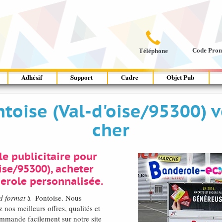

Code Pro
Téléphone
Adhésif
Support
Cadre
Objet Pub
oise (Val-d'oise/95300) v
cher
e publicitaire pour
oise/95300), acheter
erole personnalisée.
d format
à Pontoise. Nous
os meilleurs offres, qualités et
mmande facilement sur notre site