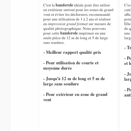
banderole
C'est la
idéale pour être utilisé
C'es
en extérieur surtout pour les zones de grand
caté
vent et éviter les déchirures, recommandé
affi
pour une utilisation de 1 à 2 ans et réaliser
pour
en
impression grand format
sur mesure de
Elle
qualité photographique. Nous pouvons
de q
banderole
pour cette
imprimer en une
une 
seule pièce de 12 m de long et 5 de large
larg
sans soudure.
- T
- Meilleur rapport qualité prix
- P
- Pour utilisation de courte et
et 
moyenne durée
- J
- Jusqu'à 12 m de long et 5 m de
lar
large sans soudure
- P
- Pour extérieur en zone de grand
ant
vent