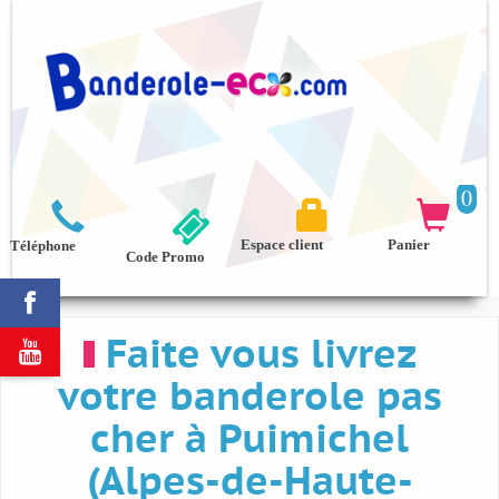
0



Espace client
Panier
Téléphone
Code Promo

Faite vous livrez

votre banderole pas
cher à Puimichel
(Alpes-de-Haute-