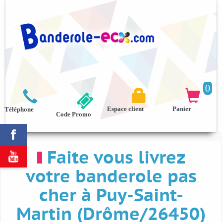
0



Espace client
Panier
Téléphone
Code Promo

Faite vous livrez

votre banderole pas
cher à Puy-Saint-
Martin (Drôme/26450)