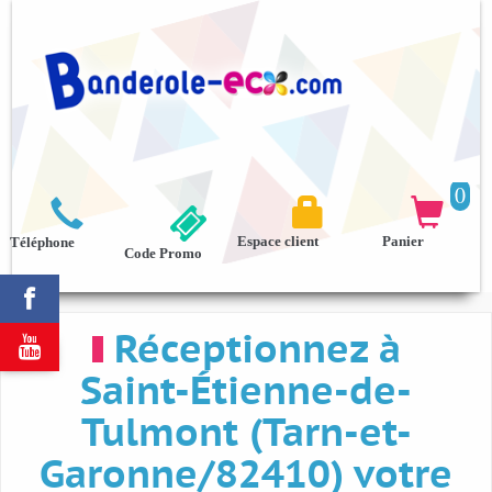
0



Espace client
Panier
Téléphone
Code Promo

Réceptionnez à

Saint-Étienne-de-
Tulmont (Tarn-et-
Garonne/82410) votre