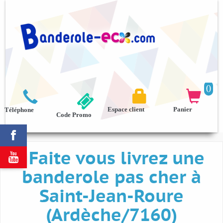
0



Espace client
Panier
Téléphone
Code Promo

Faite vous livrez une

banderole pas cher à
Saint-Jean-Roure
(Ardèche/7160)