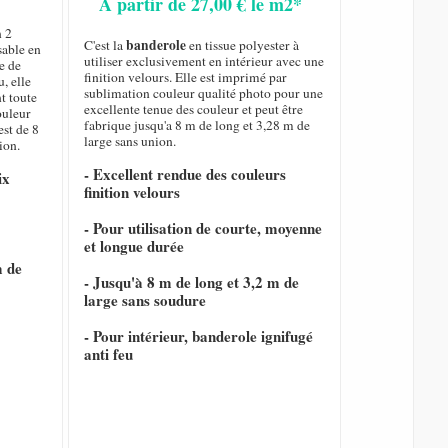
A partir de 27,00 € le m2*
n 2
banderole
C'est la
en tissue polyester à
sable en
utiliser exclusivement en intérieur avec une
e de
finition velours. Elle est imprimé par
, elle
sublimation couleur qualité photo pour une
nt toute
excellente tenue des couleur et peut être
ouleur
fabrique jusqu'a 8 m de long et 3,28 m de
est de 8
large sans union.
ion.
- Excellent rendue des couleurs
ix
finition velours
- Pour utilisation de courte, moyenne
et longue durée
m de
- Jusqu'à 8 m de long et 3,2 m de
large sans soudure
- Pour intérieur, banderole ignifugé
anti feu