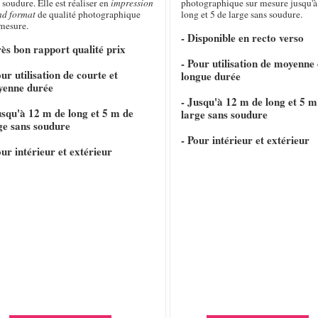
 soudure. Elle est réaliser en
impression
photographique sur mesure jusqu'à
nd format
de qualité photographique
long et 5 de large sans soudure.
 mesure.
- Disponible en recto verso
rès bon rapport qualité prix
- Pour utilisation de moyenne 
our utilisation de courte et
longue durée
yenne durée
- Jusqu'à 12 m de long et 5 m
usqu'à 12 m de long et 5 m de
large sans soudure
ge sans soudure
- Pour intérieur et extérieur
our intérieur et extérieur