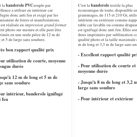
banderole PVC
banderole
t la
souple par
C'est la
textile la plus
llence a utiliser en intérieur car
économique de toute, disponible e
fugée donc anti feu et exigé par les
grammages, de 115 et 210 Gr, utili
nisateur de foires et manifestations.
intérieur ou extérieur comme napp
 est réalisée en
impression grand format
table car lavable ou comme drapeau
ité photo sur mesure et elle peut être
est ignifugé donc anti feu. Elles so
rimée en une seule pièce de 12 m de
deux imprimées par sublimation c
 et 5 de large sans soudure.
qualité photo et la taille maximale 
m de long et 3,3 m de large sans un
rès bon rapport qualité prix
- Excellent rapport qualité pr
our utilisation de courte, moyenne
- Pour utilisation de courte et
longue durée
moyenne durée
usqu'à 12 m de long et 5 m de
- Jusqu'à 8 m de long et 3,2 
ge sans soudure
large sans soudure
our intérieur, banderole ignifugé
- Pour intérieur et extérieur
i feu