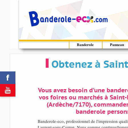
Banderole
Panneau
Obtenez à Sain


Vous avez besoin d'une bandero
vos foires ou marchés à Saint
(Ardèche/7170), commander
banderole person
Banderole-eco, professionnel de l'impression qual
Laurent-sous-Coiron. Nous somme continuellement