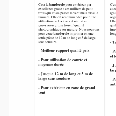
banderole
C'est la
pour extérieur par
C'es
excellence grâce a ces milliers de petit
exce
trous qui laisse passer le vent mais aussi la
igni
lumière. Elle est recommandée pour une
orga
utilisation de 1 à 2 ans et réalisé en
Elle
impression grand format
qualité
qual
photographique sur mesure. Nous pouvons
imp
banderole
pour cette
imprimer en une
long
seule pièce de 12 m de long et 5 de large
- T
sans soudure.
- Meilleur rapport qualité prix
- P
et 
- Pour utilisation de courte et
moyenne durée
- J
lar
- Jusqu'à 12 m de long et 5 m de
large sans soudure
- P
ant
- Pour extérieur en zone de grand
vent