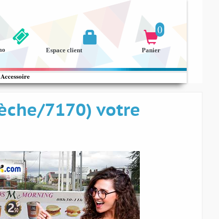
0


mo
Espace client
Panier
Accessoire
dèche/7170) votre