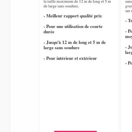
la taille maximum de 12 m de long et 5 m
sans
de large sans soudure.
gra
sur
- Meilleur rapport qualité prix
- T
- Pour une utilisation de courte
- P
durée
mo
- Jusqu'à 12 m de long et 5 m de
- J
large sans soudure
lar
- Pour intérieur et extérieur
- P