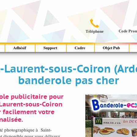

Code Pro
Téléphone
Adhésif
Support
Cadre
Objet Pub
t-Laurent-sous-Coiron (Ar
banderole pas cher
le publicitaire pour
-Laurent-sous-Coiron
 facilement votre
nalisée.
ité photographique à Saint-
 disponible pour vous délivrez