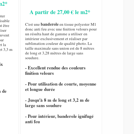
 m2*
A partir de 27,00 € le m2*
ster
isable
banderole
C'est une
en tissue polyester M1
ut être
donc anti feu avec une finition velours pour
liser
un résulta haut de gamme a utiliser en
ouvent
intérieur exclusivement et réaliser par
par
sublimation couleur de qualité photo. La
t la
taille maximale sans union est de 8 mètres
et 3,3 m
de long et 3,28 mètres de large sans
soudure.
ix
- Excellent rendue des couleurs
finition velours
- Pour utilisation de courte, moyenne
et longue durée
m de
- Jusqu'à 8 m de long et 3,2 m de
large sans soudure
- Pour intérieur, banderole ignifugé
anti feu