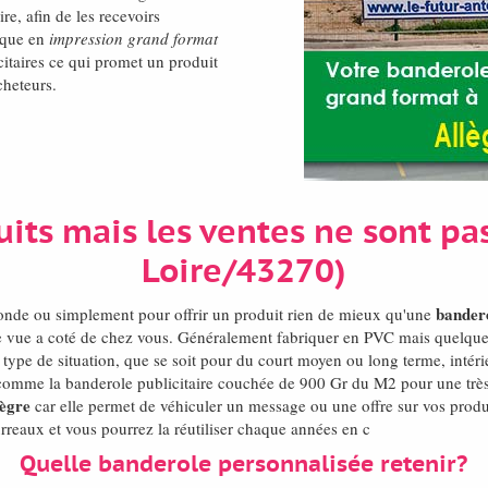
re, afin de les recevoirs
ique en
impression grand format
itaires ce qui promet un produit
cheteurs.
uits mais les ventes ne sont pas
Loire/43270)
bandero
onde ou simplement pour offrir un produit rien de mieux qu'une
re vue a coté de chez vous. Généralement fabriquer en PVC mais quelquefo
t type de situation, que se soit pour du court moyen ou long terme, intér
ur comme la banderole publicitaire couchée de 900 Gr du M2 pour une très
lègre
car elle permet de véhiculer un message ou une offre sur vos produ
rreaux et vous pourrez la réutiliser chaque années en c
Quelle banderole personnalisée retenir?