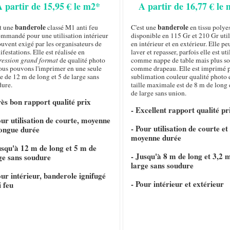
A partir de 15,95 € le m2*
A partir de 16,77 € le
banderole
banderole
st une
classé M1 anti feu
C'est une
en tissu polye
ommandé pour une utilisation intérieur
disponible en 115 Gr et 210 Gr util
ouvent exigé par les organisateurs de
en intérieur et en extérieur. Elle pe
festations. Elle est réalisée en
laver et repasser, parfois elle est uti
ression grand format
de qualité photo
comme nappe de table mais plus s
nous pouvons l'imprimer en une seule
comme drapeau. Elle est imprimé 
e de 12 m de long et 5 de large sans
sublimation couleur qualité photo e
dure.
taille maximale est de 8 m de long 
de large sans union.
rès bon rapport qualité prix
- Excellent rapport qualité pr
our utilisation de courte, moyenne
- Pour utilisation de courte et
longue durée
moyenne durée
usqu'à 12 m de long et 5 m de
- Jusqu'à 8 m de long et 3,2 
ge sans soudure
large sans soudure
our intérieur, banderole ignifugé
- Pour intérieur et extérieur
i feu