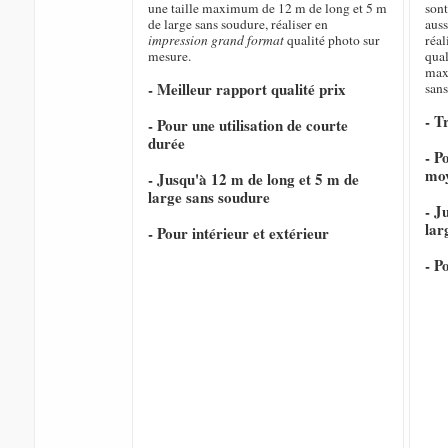
une taille maximum de 12 m de long et 5 m
sont
de large sans soudure, réaliser en
auss
impression grand format
qualité photo sur
réal
mesure.
qual
max
- Meilleur rapport qualité prix
sans
- T
- Pour une utilisation de courte
durée
- P
mo
- Jusqu'à 12 m de long et 5 m de
large sans soudure
- J
lar
- Pour intérieur et extérieur
- P