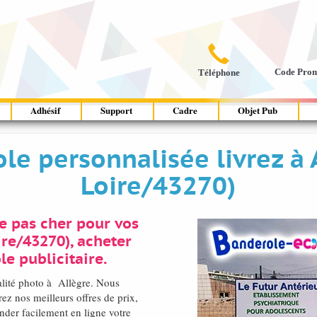

Code Pro
Téléphone
Adhésif
Support
Cadre
Objet Pub
le personnalisée livrez à 
Loire/43270)
e pas cher pour vos
re/43270), acheter
e publicitaire.
alité photo à Allègre. Nous
z nos meilleurs offres de prix,
nder facilement en ligne votre