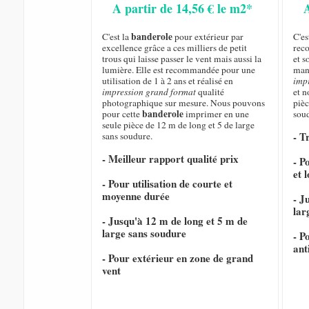
A partir de 14,56 € le m2*
banderole
C'est la
pour extérieur par
C'e
excellence grâce a ces milliers de petit
rec
trous qui laisse passer le vent mais aussi la
et s
lumière. Elle est recommandée pour une
mani
utilisation de 1 à 2 ans et réalisé en
imp
impression grand format
qualité
et 
photographique sur mesure. Nous pouvons
pièc
banderole
pour cette
imprimer en une
sou
seule pièce de 12 m de long et 5 de large
- T
sans soudure.
- Meilleur rapport qualité prix
- P
et 
- Pour utilisation de courte et
moyenne durée
- J
lar
- Jusqu'à 12 m de long et 5 m de
large sans soudure
- P
ant
- Pour extérieur en zone de grand
vent