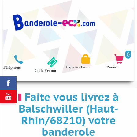
0



Espace client
Panier
Téléphone
Code Promo

Faite vous livrez à

Balschwiller (Haut-
Rhin/68210) votre
banderole