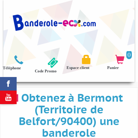
0



Espace client
Panier
Téléphone
Code Promo

Obtenez à Bermont

(Territoire de
Belfort/90400) une
banderole