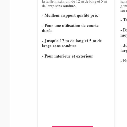
la taille maximum de 12 m de long et 5 m
sans
de large sans soudure.
gra
sur
- Meilleur rapport qualité prix
- T
- Pour une utilisation de courte
- P
durée
mo
- Jusqu'à 12 m de long et 5 m de
- J
large sans soudure
lar
- Pour intérieur et extérieur
- P