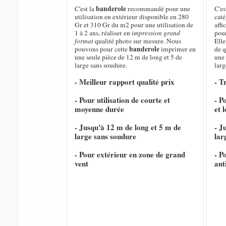
banderole
C'est la
recommandé pour une
C'es
utilisation en extérieur disponible en 280
caté
Gr et 310 Gr du m2 pour une utilisation de
affi
1 à 2 ans, réaliser en
impression grand
pour
format
qualité photo sur mesure. Nous
Elle
banderole
pouvons pour cette
imprimer en
de q
une seule pièce de 12 m de long et 5 de
une 
large sans soudure.
larg
- Meilleur rapport qualité prix
- T
- Pour utilisation de courte et
- P
moyenne durée
et 
- Jusqu'à 12 m de long et 5 m de
- J
large sans soudure
lar
- Pour extérieur en zone de grand
- P
vent
ant