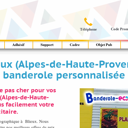

Code Pro
Téléphone
Adhésif
Support
Cadre
Objet Pub
eux (Alpes-de-Haute-Prove
banderole personnalisée
e pas cher pour vos
 (Alpes-de-Haute-
s facilement votre
itaire.
otographique à Blieux. Nous
e nos meilleurs offres de prix,