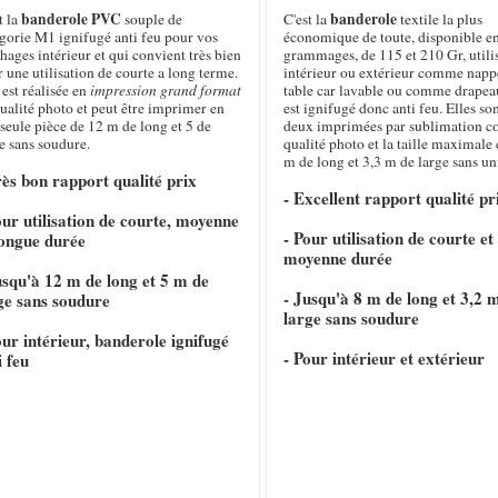
banderole PVC
banderole
t la
souple de
C'est la
textile la plus
gorie M1 ignifugé anti feu pour vos
économique de toute, disponible e
chages intérieur et qui convient très bien
grammages, de 115 et 210 Gr, utili
 une utilisation de courte a long terme.
intérieur ou extérieur comme napp
 est réalisée en
impression grand format
table car lavable ou comme drapeau
ualité photo et peut être imprimer en
est ignifugé donc anti feu. Elles so
seule pièce de 12 m de long et 5 de
deux imprimées par sublimation c
e sans soudure.
qualité photo et la taille maximale 
m de long et 3,3 m de large sans un
rès bon rapport qualité prix
- Excellent rapport qualité pr
our utilisation de courte, moyenne
- Pour utilisation de courte et
longue durée
moyenne durée
usqu'à 12 m de long et 5 m de
- Jusqu'à 8 m de long et 3,2 
ge sans soudure
large sans soudure
our intérieur, banderole ignifugé
- Pour intérieur et extérieur
i feu