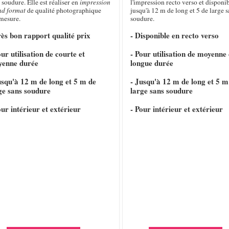
 soudure. Elle est réaliser en
impression
l'impression recto verso et disponi
nd format
de qualité photographique
jusqu'à 12 m de long et 5 de large s
 mesure.
soudure.
rès bon rapport qualité prix
- Disponible en recto verso
our utilisation de courte et
- Pour utilisation de moyenne 
yenne durée
longue durée
usqu'à 12 m de long et 5 m de
- Jusqu'à 12 m de long et 5 m
ge sans soudure
large sans soudure
our intérieur et extérieur
- Pour intérieur et extérieur