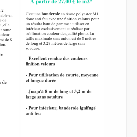
A partir de 27,00 € le m2*
n 2
banderole
C'est une
en tissue polyester M1
sable en
donc anti feu avec une finition velours pour
e de
un résulta haut de gamme a utiliser en
, elle
intérieur exclusivement et réaliser par
nt toute
sublimation couleur de qualité photo. La
ouleur
taille maximale sans union est de 8 mètres
est de 8
de long et 3,28 mètres de large sans
ion.
soudure.
ix
- Excellent rendue des couleurs
finition velours
- Pour utilisation de courte, moyenne
et longue durée
m de
- Jusqu'à 8 m de long et 3,2 m de
large sans soudure
- Pour intérieur, banderole ignifugé
anti feu