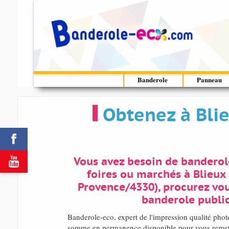
Banderole
Panneau
Obtenez à Bli


Vous avez besoin de banderol
foires ou marchés à Blieux
Provence/4330), procurez vou
banderole public
Banderole-eco, expert de l'impression qualité ph
somme en permanence disponible pour vous remettr