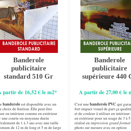
Banderole
Banderole
publicitaire
publicitaire
standard 510 Gr
supérieure 440 
A partir de 16,52 € le m2*
A partir de 27,00 € le
banderole
banderole PVC
te
est disponible avec un
C'est une
qui garan
e choix de finition. Elle peut être
fort impact visuel de part ça qualit
iser en intérieur comme en extérieur
et de couleur à utiliser en intérie
r une courte ou moyenne durée
en extérieur pour un usage de 3 à 5
ralement de 1 à 3 ans avec une taille
réalisé en
impression grand format
imum de 12 m de long et 5 m de large
photo sur mesure avec en option