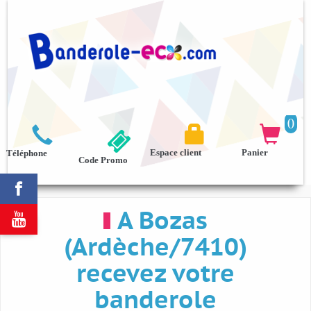
0



Espace client
Panier
Téléphone
Code Promo

A Bozas

(Ardèche/7410)
recevez votre
banderole