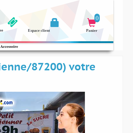
0


mo
Espace client
Panier
Accessoire
ienne/87200) votre