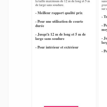
la taille maximum de 12 m de long et 5 m
sans
de large sans soudure.
gra
sur
- Meilleur rapport qualité prix
- T
- Pour une utilisation de courte
- P
durée
mo
- Jusqu'à 12 m de long et 5 m de
- J
large sans soudure
lar
- Pour intérieur et extérieur
- P