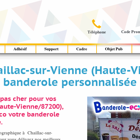

Code Pro
Téléphone
Adhésif
Support
Cadre
Objet Pub
llac-sur-Vienne (Haute-V
banderole personnalisée
pas cher pour vos
Haute-Vienne/87200),
co votre banderole
.
tographique à Chaillac-sur-
r vous délivrez nos meilleurs