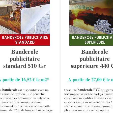
Banderole
Banderole
publicitaire
publicitaire
standard 510 Gr
supérieure 440 
A partir de 16,52 € le m2*
A partir de 27,00 € le
banderole
banderole PVC
te
est disponible avec un
C'est une
qui garan
e choix de finition. Elle peut être
fort impact visuel de part ça qualit
iser en intérieur comme en extérieur
et de couleur à utiliser en intérie
r une courte ou moyenne durée
en extérieur pour un usage de 3 à 5
ralement de 1 à 3 ans avec une taille
réalisé en
impression grand format
imum de 12 m de long et 5 m de large
photo sur mesure avec en option