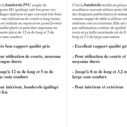
banderole PVC
banderole
t la
souple de
C'est la
textile en polye
gorie M1 ignifugé anti feu pour vos
excellence souvent utiliser pour fa
chages intérieur et qui convient très bien
des drapeaux publicitaires et même
 une utilisation de courte a long terme.
comme nappe de table à utiliser soi
 est réalisée en
impression grand format
intérieur soit en extérieur. Elle es
ualité photo et peut être imprimer en
par sublimation couleur de qualité
seule pièce de 12 m de long et 5 de
recto et ça taille maximale est de 8
e sans soudure.
long et 3,3 de large sans union.
rès bon rapport qualité prix
- Excellent rapport qualité pr
our utilisation de courte, moyenne
- Pour utilisation de courte et
longue durée
moyenne durée
usqu'à 12 m de long et 5 m de
- Jusqu'à 8 m de long et 3,2 
ge sans soudure
large sans soudure
our intérieur, banderole ignifugé
- Pour intérieur et extérieur
i feu