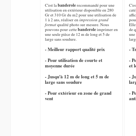
banderole
C'est la
recommandé pour une
C'es
utilisation en extérieur disponible en 280
caté
Gr et 310 Gr du m2 pour une utilisation de
affi
1 à 2 ans, réaliser en
impression grand
pour
format
qualité photo sur mesure. Nous
Elle
banderole
pouvons pour cette
imprimer en
de q
une seule pièce de 12 m de long et 5 de
une 
large sans soudure.
larg
- Meilleur rapport qualité prix
- T
- Pour utilisation de courte et
- P
moyenne durée
et 
- Jusqu'à 12 m de long et 5 m de
- J
large sans soudure
lar
- Pour extérieur en zone de grand
- P
vent
ant