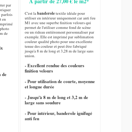
A partir de 27,00 € le m2*
ster par
briquer
banderole
C'est la
textile idéale pour
 parfois
utiliser en intérieur uniquement car anti feu
t en
M1 avec une superbe finition velours qui
t imprimé
permet de l'utiliser comme fond de scène
 photo
ou un rideau entièrement personnaliser par
 m de
exemple. Elle est imprimé par sublimation
couleur qualité photo pour une excellente
tenue des couleur et peut être fabriqué
ix
jusqu'a 8 m de long et 3,28 m de large sans
union.
- Excellent rendue des couleurs
finition velours
m de
- Pour utilisation de courte, moyenne
et longue durée
- Jusqu'à 8 m de long et 3,2 m de
large sans soudure
- Pour intérieur, banderole ignifugé
anti feu