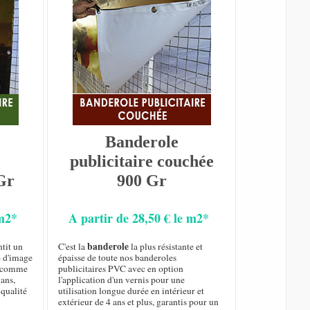
Banderole
publicitaire couchée
Gr
900 Gr
 m2*
A partir de 28,50 € le m2*
banderole
tit un
C'est la
la plus résistante et
é d'image
épaisse de toute nos banderoles
ur comme
publicitaires PVC avec en option
 ans,
l'application d'un vernis pour une
qualité
utilisation longue durée en intérieur et
extérieur de 4 ans et plus, garantis pour un