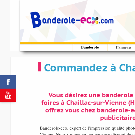
Banderole
Panneau
Commandez à Chai


Vous désirez une banderole 
foires à Chaillac-sur-Vienne (
offrez vous chez banderole-e
publicitaire
Banderole-eco, expert de l'impression qualité pho
Vienne. Nous somme en permanence disponible pou