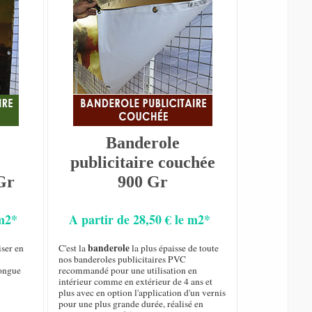
Banderole
publicitaire couchée
Gr
900 Gr
 m2*
A partir de 28,50 € le m2*
banderole
iser en
C'est la
la plus épaisse de toute
nos banderoles publicitaires PVC
longue
recommandé pour une utilisation en
intérieur comme en extérieur de 4 ans et
plus avec en option l'application d'un vernis
pour une plus grande durée, réalisé en