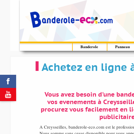
Banderole
Panneau
Achetez en ligne 


Vous avez besoin d'une bande
vos evenements à Creysseill
procurez vous facilement en l
publicitaire
A Creysseilles, banderole-eco.com est le professi
Nous somme sans cesse disponible pour vous apport