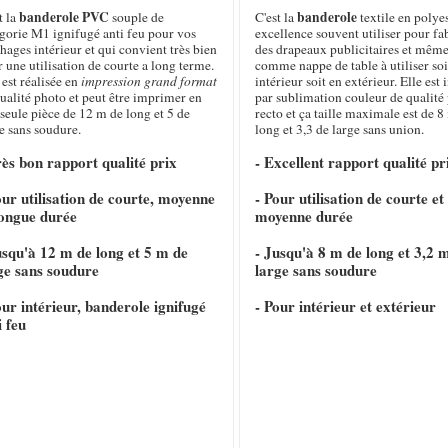
banderole PVC
banderole
t la
souple de
C'est la
textile en polye
gorie M1 ignifugé anti feu pour vos
excellence souvent utiliser pour fa
chages intérieur et qui convient très bien
des drapeaux publicitaires et même
 une utilisation de courte a long terme.
comme nappe de table à utiliser soi
 est réalisée en
impression grand format
intérieur soit en extérieur. Elle es
ualité photo et peut être imprimer en
par sublimation couleur de qualité
seule pièce de 12 m de long et 5 de
recto et ça taille maximale est de 8
e sans soudure.
long et 3,3 de large sans union.
rès bon rapport qualité prix
- Excellent rapport qualité pr
our utilisation de courte, moyenne
- Pour utilisation de courte et
longue durée
moyenne durée
usqu'à 12 m de long et 5 m de
- Jusqu'à 8 m de long et 3,2 
ge sans soudure
large sans soudure
our intérieur, banderole ignifugé
- Pour intérieur et extérieur
i feu