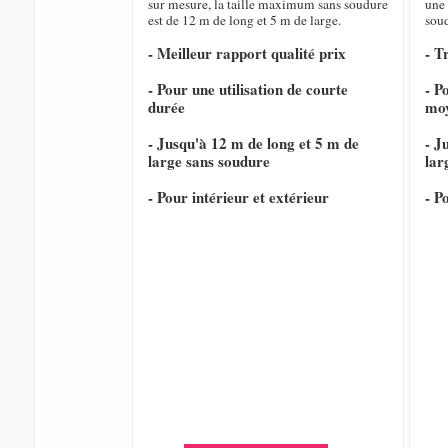
sur mesure, la taille maximum sans soudure
une 
est de 12 m de long et 5 m de large.
sou
- Meilleur rapport qualité prix
- T
- Pour une utilisation de courte
- P
durée
mo
- Jusqu'à 12 m de long et 5 m de
- J
large sans soudure
lar
- Pour intérieur et extérieur
- P