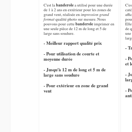
banderole
C'est la
a utilisé pour une durée
C'es
de 1 à 2 ans en extérieur pour les zones de
caté
grand vent, réalisée en
impression grand
affi
format
qualité photo sur mesure. Nous
pour
banderole
pouvons pour cette
imprimer en
Elle
une seule pièce de 12 m de long et 5 de
de q
large sans soudure.
une 
larg
- Meilleur rapport qualité prix
- T
- Pour utilisation de courte et
- P
moyenne durée
et 
- Jusqu'à 12 m de long et 5 m de
- J
large sans soudure
lar
- Pour extérieur en zone de grand
- P
vent
ant