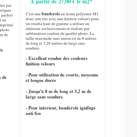
A partir de 27,00 € le m2*
ster par
briquer
banderole
C'est une
en tissue polyester M1
 parfois
donc anti feu avec une finition velours pour
t en
un résulta haut de gamme a utiliser en
t imprimé
intérieur exclusivement et réaliser par
 photo
sublimation couleur de qualité photo. La
 m de
taille maximale sans union est de 8 mètres
de long et 3,28 mètres de large sans
soudure.
ix
- Excellent rendue des couleurs
finition velours
- Pour utilisation de courte, moyenne
m de
et longue durée
- Jusqu'à 8 m de long et 3,2 m de
large sans soudure
- Pour intérieur, banderole ignifugé
anti feu