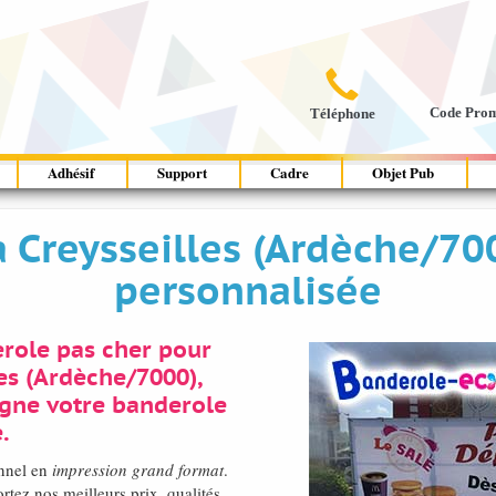

Code Pro
Téléphone
Adhésif
Support
Cadre
Objet Pub
à Creysseilles (Ardèche/70
personnalisée
role pas cher pour
es (Ardèche/7000),
igne votre banderole
.
onnel en
impression grand format
.
ez nos meilleurs prix, qualités