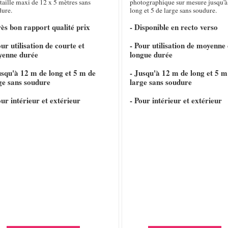
taille maxi de 12 x 5 mètres sans
photographique sur mesure jusqu'à
dure.
long et 5 de large sans soudure.
rès bon rapport qualité prix
- Disponible en recto verso
our utilisation de courte et
- Pour utilisation de moyenne 
yenne durée
longue durée
usqu'à 12 m de long et 5 m de
- Jusqu'à 12 m de long et 5 m
ge sans soudure
large sans soudure
our intérieur et extérieur
- Pour intérieur et extérieur