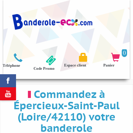
0



Espace client
Panier
Téléphone
Code Promo

Commandez à

Épercieux-Saint-Paul
(Loire/42110) votre
banderole